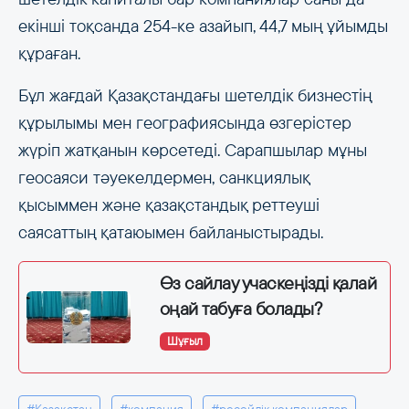
екінші тоқсанда 254-ке азайып, 44,7 мың ұйымды
құраған.
Бұл жағдай Қазақстандағы шетелдік бизнестің
құрылымы мен географиясында өзгерістер
жүріп жатқанын көрсетеді. Сарапшылар мұны
геосаяси тәуекелдермен, санкциялық
қысыммен және қазақстандық реттеуші
саясаттың қатаюымен байланыстырады.
Өз сайлау учаскеңізді қалай
оңай табуға болады?
Шұғыл
#Қазақстан
#компания
#ресейлік компаниялар