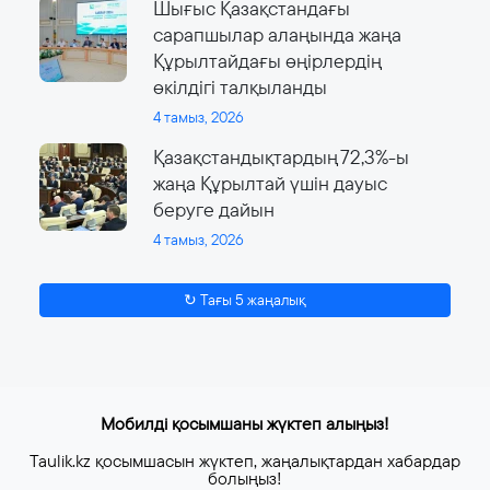
Шығыс Қазақстандағы
сарапшылар алаңында жаңа
Құрылтайдағы өңірлердің
өкілдігі талқыланды
4 тамыз, 2026
Қазақстандықтардың 72,3%-ы
жаңа Құрылтай үшін дауыс
беруге дайын
4 тамыз, 2026
↻ Тағы 5 жаңалық
Мобилді қосымшаны жүктеп алыңыз!
Taulik.kz қосымшасын жүктеп, жаңалықтардан хабардар
болыңыз!