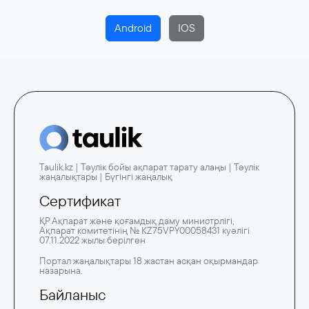
Android
IOS
Taulik.kz | Тәулік бойы ақпарат тарату алаңы | Тәулік
жаңалықтары | Бүгінгі жаңалық
Сертификат
ҚР Ақпарат және қоғамдық даму министрлігі,
Ақпарат комитетінің № KZ75VPY00058431 куәлігі
07.11.2022 жылы берілген
Портал жаңалықтары 18 жастан асқан оқырмандар
назарына.
Байланыс