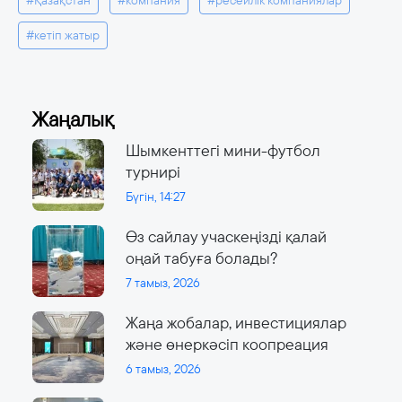
#кетіп жатыр
Жаңалық
Шымкенттегі мини-футбол
турнирі
Бүгін, 14:27
Өз сайлау учаскеңізді қалай
оңай табуға болады?
7 тамыз, 2026
Жаңа жобалар, инвестициялар
және өнеркәсіп коопреация
6 тамыз, 2026