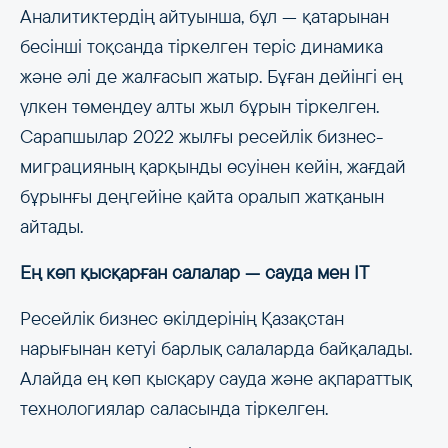
Аналитиктердің айтуынша, бұл — қатарынан
бесінші тоқсанда тіркелген теріс динамика
және әлі де жалғасып жатыр. Бұған дейінгі ең
үлкен төмендеу алты жыл бұрын тіркелген.
Сарапшылар 2022 жылғы ресейлік бизнес-
миграцияның қарқынды өсуінен кейін, жағдай
бұрынғы деңгейіне қайта оралып жатқанын
айтады.
Ең көп қысқарған салалар — сауда мен IT
Ресейлік бизнес өкілдерінің Қазақстан
нарығынан кетуі барлық салаларда байқалады.
Алайда ең көп қысқару сауда және ақпараттық
технологиялар саласында тіркелген.