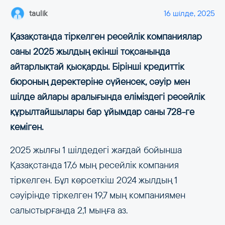
taulik
16 шілде, 2025
Қазақстанда тіркелген ресейлік компаниялар
саны 2025 жылдың екінші тоқсанында
айтарлықтай қысқарды. Бірінші кредиттік
бюроның деректеріне сүйенсек, сәуір мен
шілде айлары аралығында еліміздегі ресейлік
құрылтайшылары бар ұйымдар саны 728-ге
кеміген.
2025 жылғы 1 шілдедегі жағдай бойынша
Қазақстанда 17,6 мың ресейлік компания
тіркелген. Бұл көрсеткіш 2024 жылдың 1
сәуірінде тіркелген 19,7 мың компаниямен
салыстырғанда 2,1 мыңға аз.