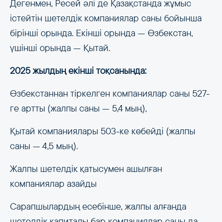
Дегенмен, Ресей әлі де Қазақстанда жұмыс
істейтін шетелдік компаниялар саны бойынша
бірінші орында. Екінші орында — Өзбекстан,
үшінші орында — Қытай.
2025 жылдың екінші тоқсанында:
Өзбекстаннан тіркелген компаниялар саны 527-
ге артты (жалпы саны — 5,4 мың),
Қытай компаниялары 503-ке көбейді (жалпы
саны — 4,5 мың).
Жалпы шетелдік қатысумен ашылған
компаниялар азайды
Сарапшылардың есебінше, жалпы алғанда
шетелдік капиталы бар компаниялар саны да