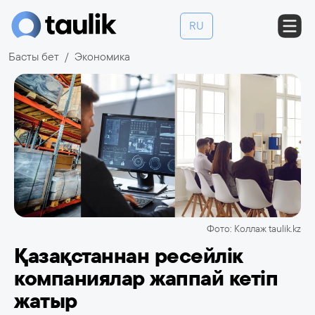
RU
Басты бет
Экономика
Фото: Коллаж taulik.kz
Қазақстаннан ресейлік
компаниялар жаппай кетіп
жатыр