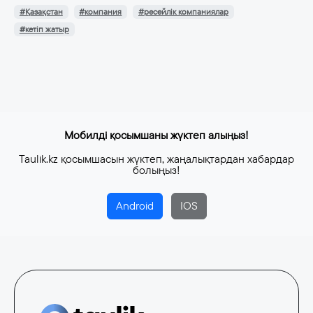
#Қазақстан
#компания
#ресейлік компаниялар
#кетіп жатыр
Мобилді қосымшаны жүктеп алыңыз!
Taulik.kz қосымшасын жүктеп, жаңалықтардан хабардар
болыңыз!
Android
IOS