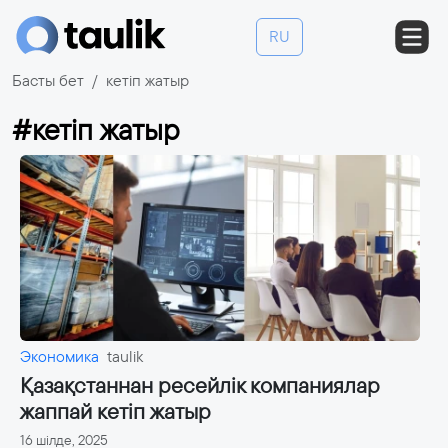
RU
Басты бет
кетіп жатыр
#кетіп жатыр
Экономика
taulik
Қазақстаннан ресейлік компаниялар
жаппай кетіп жатыр
16 шілде, 2025