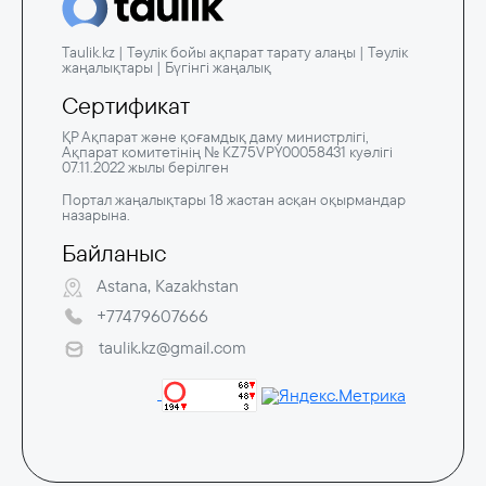
Taulik.kz | Тәулік бойы ақпарат тарату алаңы | Тәулік
жаңалықтары | Бүгінгі жаңалық
Сертификат
ҚР Ақпарат және қоғамдық даму министрлігі,
Ақпарат комитетінің № KZ75VPY00058431 куәлігі
07.11.2022 жылы берілген
Портал жаңалықтары 18 жастан асқан оқырмандар
назарына.
Байланыс
Astana, Kazakhstan
+77479607666
taulik.kz@gmail.com