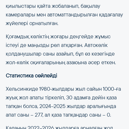
қиылыстары қайта жобаланып, бақылау
камералары мен автоматтандырылған қадағалау
жүйелері орнатылған.
Қоғамдық көліктің жоғары деңгейде жұмыс
істеуі де маңызды рөл атқарған. Автокөлік
қолданушылар саны азайып, бұл өз кезегінде
жол-көлік оқиғаларының азаюына әсер еткен.
Статистика сөйлейді
Хельсинкиде 1980-жылдары жыл сайын 1000-ға
жуық жол апаты тіркеліп, 30 адамға дейін қаза
тапқан болса, 2024–2025 жылдар аралығында
апат саны – 277, ал қаза тапқандар саны – 0.
Қаланың 2022–2026 жылдарға арналған жол