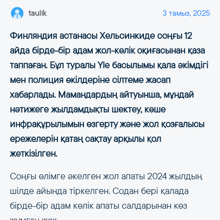
taulik
3 тамыз, 2025
Финляндия астанасы Хельсинкиде соңғы 12
айда бірде-бір адам жол-көлік оқиғасынан қаза
таппаған. Бұл туралы Yle басылымы қала әкімдігі
мен полиция өкілдеріне сілтеме жасап
хабарлады. Мамандардың айтуынша, мұндай
нәтижеге жылдамдықты шектеу, көше
инфрақұрылымын өзгерту және жол қозғалысы
ережелерін қатаң сақтау арқылы қол
жеткізілген.
Соңғы өлімге әкелген жол апаты 2024 жылдың
шілде айында тіркелген. Содан бері қалада
бірде-бір адам көлік апаты салдарынан көз