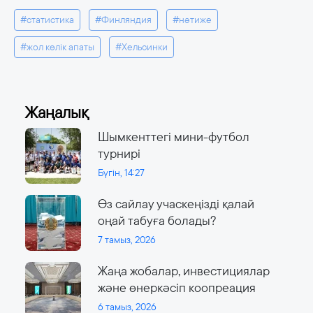
#статистика
#Финляндия
#нәтиже
#жол көлік апаты
#Хельсинки
Жаңалық
Шымкенттегі мини-футбол
турнирі
Бүгін, 14:27
Өз сайлау учаскеңізді қалай
оңай табуға болады?
7 тамыз, 2026
Жаңа жобалар, инвестициялар
және өнеркәсіп коопреация
6 тамыз, 2026