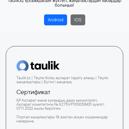
Taulik.kz қосымшасын жүктеп, жаңалықтардан хабардар
болыңыз!
Android
IOS
Taulik.kz | Тәулік бойы ақпарат тарату алаңы | Тәулік
жаңалықтары | Бүгінгі жаңалық
Сертификат
ҚР Ақпарат және қоғамдық даму министрлігі,
Ақпарат комитетінің № KZ75VPY00058431 куәлігі
07.11.2022 жылы берілген
Портал жаңалықтары 18 жастан асқан оқырмандар
назарына.