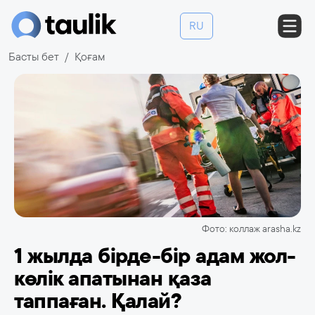
RU
Басты бет
Қоғам
Фото: коллаж arasha.kz
1 жылда бірде-бір адам жол-
көлік апатынан қаза
таппаған. Қалай?