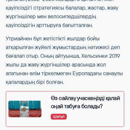
қауіпсіздігі стратегиясы балалар, жастар, жаяу
жүргіншілер мен велосипедшілердің
қауіпсіздігін арттыруға бағытталған.
Утриайнен бұл жетістікті жылдар бойы
атқарылған жүйелі жұмыстардың нәтижесі деп
бағалап отыр. Оның айтуынша, Хельсинки 2019
жылы да жаяу жүргіншілер арасында жол
апатынан өлім тіркелмеген Еуропадағы санаулы
қалалардың бірі болған.
Өз сайлау учаскеңізді қалай
оңай табуға болады?
Шұғыл