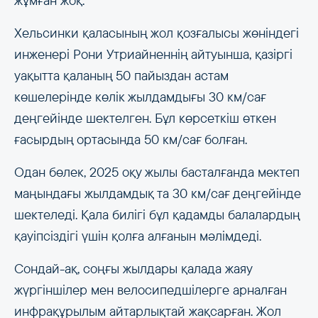
жұмған жоқ.
Хельсинки қаласының жол қозғалысы жөніндегі
инженері Рони Утриайненнің айтуынша, қазіргі
уақытта қаланың 50 пайыздан астам
көшелерінде көлік жылдамдығы 30 км/сағ
деңгейінде шектелген. Бұл көрсеткіш өткен
ғасырдың ортасында 50 км/сағ болған.
Одан бөлек, 2025 оқу жылы басталғанда мектеп
маңындағы жылдамдық та 30 км/сағ деңгейінде
шектеледі. Қала билігі бұл қадамды балалардың
қауіпсіздігі үшін қолға алғанын мәлімдеді.
Сондай-ақ, соңғы жылдары қалада жаяу
жүргіншілер мен велосипедшілерге арналған
инфрақұрылым айтарлықтай жақсарған. Жол