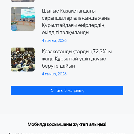
Шығыс Қазақстандағы
сарапшылар алаңында жаңа
Құрылтайдағы өңірлердің
өкілдігі талқыланды
4 тамыз, 2026
Қазақстандықтардың 72,3%-ы
жаңа Құрылтай үшін дауыс
беруге дайын
4 тамыз, 2026
↻ Тағы 5 жаңалық
Мобилді қосымшаны жүктеп алыңыз!