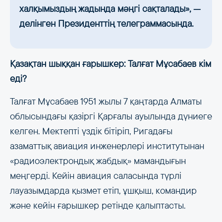
халқымыздың жадында мәңгі сақталады», —
делінген Президенттің телеграммасында.
Қазақтан шыққан ғарышкер: Талғат Мұсабаев кім
еді?
Талғат Мұсабаев 1951 жылы 7 қаңтарда Алматы
облысындағы қазіргі Қарғалы ауылында дүниеге
келген. Мектепті үздік бітіріп, Ригадағы
азаматтық авиация инженерлері институтынан
«радиоэлектрондық жабдық» мамандығын
меңгерді. Кейін авиация саласында түрлі
лауазымдарда қызмет етіп, ұшқыш, командир
және кейін ғарышкер ретінде қалыптасты.