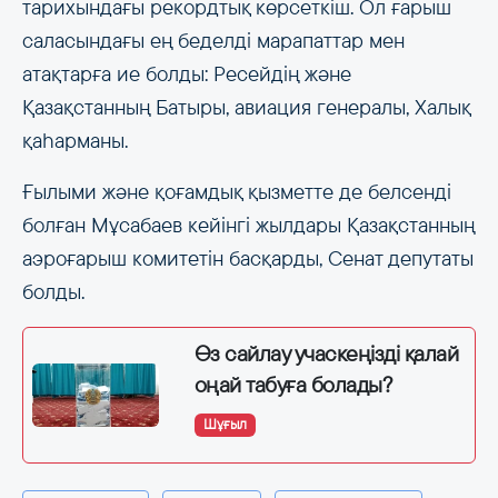
тарихындағы рекордтық көрсеткіш. Ол ғарыш
саласындағы ең беделді марапаттар мен
атақтарға ие болды: Ресейдің және
Қазақстанның Батыры, авиация генералы, Халық
қаһарманы.
Ғылыми және қоғамдық қызметте де белсенді
болған Мұсабаев кейінгі жылдары Қазақстанның
аэроғарыш комитетін басқарды, Сенат депутаты
болды.
Өз сайлау учаскеңізді қалай
оңай табуға болады?
Шұғыл