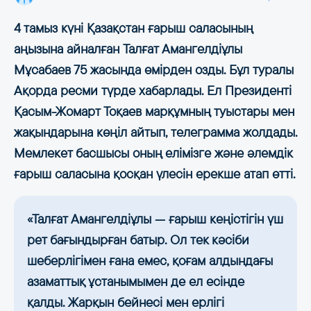
4 тамыз күні Қазақстан ғарыш саласының
аңызына айналған Талғат Амангелдіұлы
Мұсабаев 75 жасында өмірден озды. Бұл туралы
Ақорда ресми түрде хабарлады. Ел Президенті
Қасым-Жомарт Тоқаев марқұмның туыстары мен
жақындарына көңіл айтып, телеграмма жолдады.
Мемлекет басшысы оның елімізге және әлемдік
ғарыш саласына қосқан үлесін ерекше атап өтті.
«Талғат Амангелдіұлы — ғарыш кеңістігін үш
рет бағындырған батыр. Ол тек кәсіби
шеберлігімен ғана емес, қоғам алдындағы
азаматтық ұстанымымен де ел есінде
қалды. Жарқын бейнесі мен ерлігі