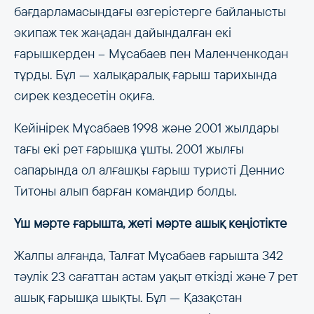
бағдарламасындағы өзгерістерге байланысты
экипаж тек жаңадан дайындалған екі
ғарышкерден – Мұсабаев пен Маленченкодан
тұрды. Бұл — халықаралық ғарыш тарихында
сирек кездесетін оқиға.
Кейінірек Мұсабаев 1998 және 2001 жылдары
тағы екі рет ғарышқа ұшты. 2001 жылғы
сапарында ол алғашқы ғарыш туристі Деннис
Титоны алып барған командир болды.
Үш мәрте ғарышта, жеті мәрте ашық кеңістікте
Жалпы алғанда, Талғат Мұсабаев ғарышта 342
тәулік 23 сағаттан астам уақыт өткізді және 7 рет
ашық ғарышқа шықты. Бұл — Қазақстан