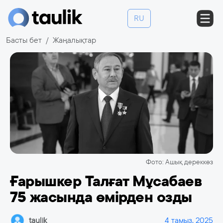
RU
Басты бет
Жаңалықтар
Фото: Ашық дереккөз
Ғарышкер Талғат Мұсабаев
75 жасында өмірден озды
taulik
4 тамыз, 2025