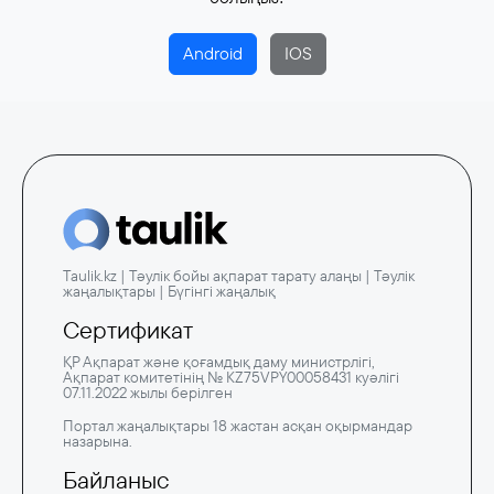
Android
IOS
Taulik.kz | Тәулік бойы ақпарат тарату алаңы | Тәулік
жаңалықтары | Бүгінгі жаңалық
Сертификат
ҚР Ақпарат және қоғамдық даму министрлігі,
Ақпарат комитетінің № KZ75VPY00058431 куәлігі
07.11.2022 жылы берілген
Портал жаңалықтары 18 жастан асқан оқырмандар
назарына.
Байланыс