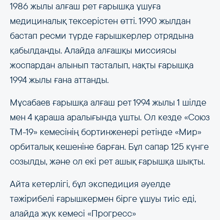
1986 жылы алғаш рет ғарышқа ұшуға
медициналық тексерістен өтті. 1990 жылдан
бастап ресми түрде ғарышкерлер отрядына
қабылданды. Алайда алғашқы миссиясы
жоспардан алынып тасталып, нақты ғарышқа
1994 жылы ғана аттанды.
Мұсабаев ғарышқа алғаш рет 1994 жылы 1 шілде
мен 4 қараша аралығында ұшты. Ол кезде «Союз
ТМ-19» кемесінің бортинженері ретінде «Мир»
орбиталық кешеніне барған. Бұл сапар 125 күнге
созылды, және ол екі рет ашық ғарышқа шықты.
Айта кетерлігі, бұл экспедиция әуелде
тәжірибелі ғарышкермен бірге ұшуы тиіс еді,
алайда жүк кемесі «Прогресс»