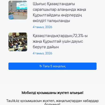
Шығыс Қазақстандағы
сарапшылар алаңында жаңа
Құрылтайдағы өңірлердің
өкілдігі талқыланды
4 тамыз, 2026
Қазақстандықтардың 72,3%-ы
жаңа Құрылтай үшін дауыс
беруге дайын
4 тамыз, 2026
↻ Тағы 5 жаңалық
Мобилді қосымшаны жүктеп алыңыз!
Taulik.kz қосымшасын жүктеп, жаңалықтардан хабардар
болыңыз!