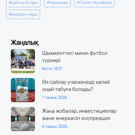
#қайтыс болды
#ғарышкер
#Талғат Мұсабаев
#өмірден озды
Жаңалық
Шымкенттегі мини-футбол
турнирі
Бүгін, 14:27
Өз сайлау учаскеңізді қалай
оңай табуға болады?
7 тамыз, 2026
Жаңа жобалар, инвестициялар
және өнеркәсіп коопреация
6 тамыз, 2026