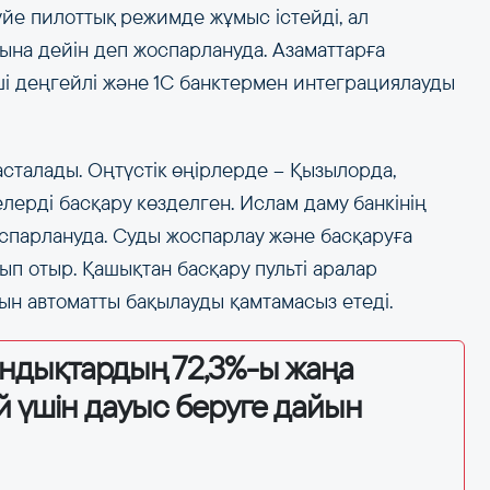
жүйе пилоттық режимде жұмыс істейді, ал
ына дейін деп жоспарлануда. Азаматтарға
нші деңгейлі және 1С банктермен интеграциялауды
сталады. Оңтүстік өңірлерде – Қызылорда,
лерді басқару көзделген. Ислам даму банкінің
спарлануда. Суды жоспарлау және басқаруға
п отыр. Қашықтан басқару пульті аралар
ын автоматты бақылауды қамтамасыз етеді.
андықтардың 72,3%-ы жаңа
й үшін дауыс беруге дайын