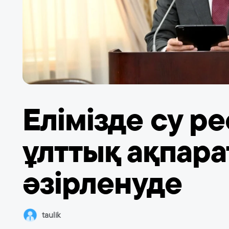
Елімізде су 
ұлттық ақпара
әзірленуде
taulik