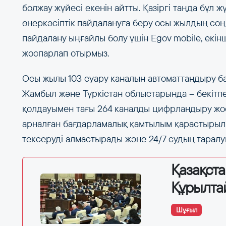
болжау жүйесі екенін айтты. Қазіргі таңда бұл 
өнеркәсіптік пайдалануға беру осы жылдың соң
пайдалану ыңғайлы болу үшін Egov mobile, екі
жоспарлап отырмыз.
Осы жылы 103 суару каналын автоматтандыру ба
Жамбыл және Түркістан облыстарында – бекітпе
қолдауымен тағы 264 каналды цифрландыру жо
арналған бағдарламалық қамтылым қарастырылы
тексеруді алмастырады және 24/7 судың таралу
Қазақст
Құрылта
Шұғыл