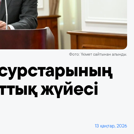
Фото: Үкімет сайтынан алынды.
ресурстарының
ттық жүйесі
13 қаңтар, 2026