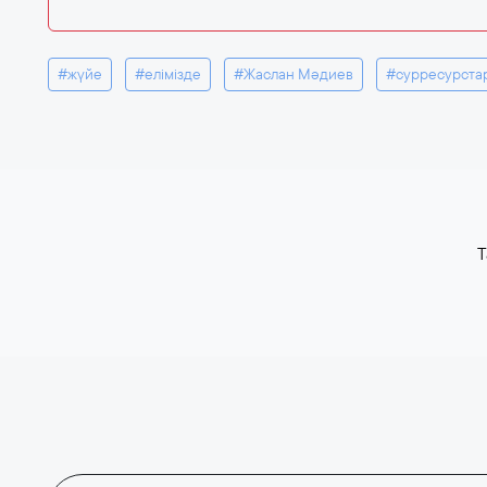
#жүйе
#елімізде
#Жаслан Мәдиев
#сурресурста
T