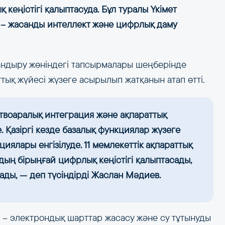
кеңістігі қалыптасуда. Бұл туралы Үкімет
– жасанды интеллект және цифрлық даму
ндыру жөніндегі тапсырмалары шеңберінде
ттық жүйесі жүзеге асырылып жатқанын атап өтті.
ствоаралық интеграция және ақпараттық
е. Қазіргі кезде базалық функциялар жүзеге
ялары енгізілуде. 11 мемлекеттік ақпараттық
дың бірыңғай цифрлық кеңістігі қалыптасады,
ды, — деп түсіндірді Жаслан Мәдиев.
 – электрондық шарттар жасасу және су тұтынуды