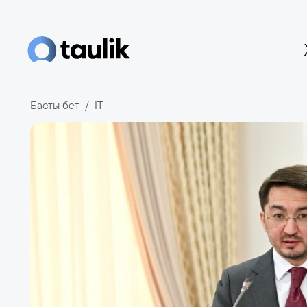
Басты бет
IT