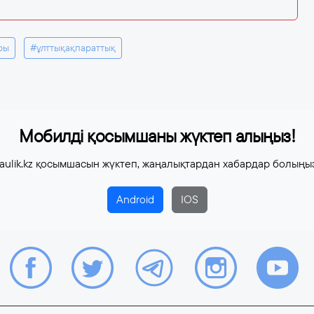
ры
#ұлттықақпараттық
Мобилді қосымшаны жүктеп алыңыз!
aulik.kz қосымшасын жүктеп, жаңалықтардан хабардар болыңы
Android
IOS