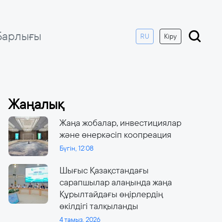
Барлығы
RU
Кіру
Жаңалық
Жаңа жобалар, инвестициялар
және өнеркәсіп коопреация
Бүгін, 12:08
Шығыс Қазақстандағы
сарапшылар алаңында жаңа
Құрылтайдағы өңірлердің
өкілдігі талқыланды
4 тамыз, 2026