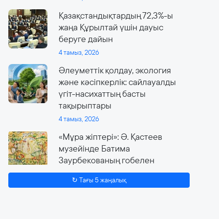
Қазақстандықтардың 72,3%-ы
жаңа Құрылтай үшін дауыс
беруге дайын
4 тамыз, 2026
Әлеуметтік қолдау, экология
және кәсіпкерлік: сайлауалды
үгіт-насихаттың басты
тақырыптары
4 тамыз, 2026
«Мұра жіптері»: Ә. Қастеев
музейінде Батима
Заурбекованың гобелен
өнеріне арналған ауқымды
↻ Тағы 5 жаңалық
көрме өтеді
4 тамыз, 2026