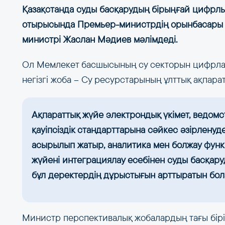
Қазақстанда суды басқарудың бірыңғай цифрлық 
отырысында Премьер-министрдің орынбасары 
министрі Жаслан Мәдиев мәлімдеді.
Ол Мемлекет басшысының су секторын цифрла
негізгі жоба – Су ресурстарының ұлттық ақпара
Ақпараттық жүйе электрондық үкімет, ведом
қауіпсіздік стандарттарына сәйкес әзірленуд
асырылып жатыр, аналитика мен болжау функци
жүйені интеграциялау есебінен суды басқару
бұл деректердің дұрыстығын арттыратын бола
Министр перспективалық жобалардың тағы бірі