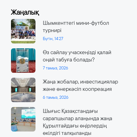
Жаңалық
Шымкенттегі мини-футбол
турнирі
Бүгін, 14:27
Өз сайлау учаскеңізді қалай
оңай табуға болады?
7 тамыз, 2026
Жаңа жобалар, инвестициялар
және өнеркәсіп коопреация
6 тамыз, 2026
Шығыс Қазақстандағы
сарапшылар алаңында жаңа
Құрылтайдағы өңірлердің
өкілдігі талқыланды