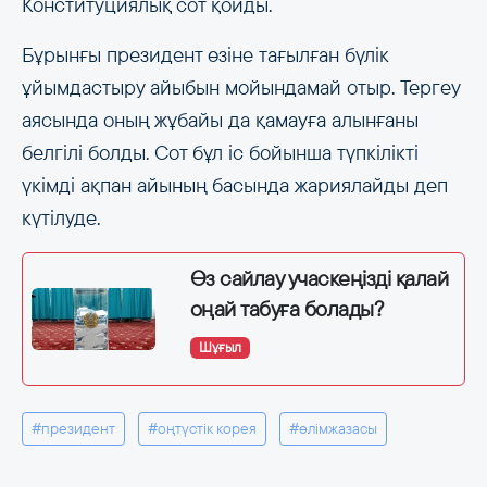
Конституциялық сот қойды.
Бұрынғы президент өзіне тағылған бүлік
ұйымдастыру айыбын мойындамай отыр. Тергеу
аясында оның жұбайы да қамауға алынғаны
белгілі болды. Сот бұл іс бойынша түпкілікті
үкімді ақпан айының басында жариялайды деп
күтілуде.
Өз сайлау учаскеңізді қалай
оңай табуға болады?
Шұғыл
#президент
#оңтүстік корея
#өлімжазасы