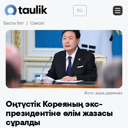
RU
Басты бет
Саясат
Фото: ашық дереккөз
Оңтүстік Кореяның экс-
президентіне өлім жазасы
сұралды