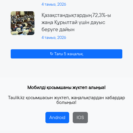
4 тамыз, 2026
Қазақстандықтардың 72,3%-ы
жаңа Құрылтай үшін дауыс
беруге дайын
4 тамыз, 2026
↻ Тағы 5 жаңалық
Мобилді қосымшаны жүктеп алыңыз!
Taulik.kz қосымшасын жүктеп, жаңалықтардан хабардар
болыңыз!
Android
IOS