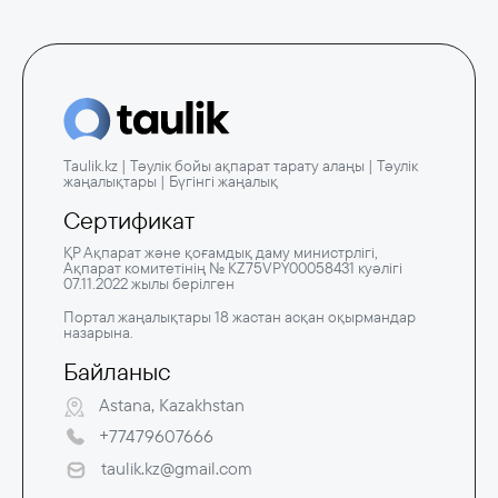
Taulik.kz | Тәулік бойы ақпарат тарату алаңы | Тәулік
жаңалықтары | Бүгінгі жаңалық
Сертификат
ҚР Ақпарат және қоғамдық даму министрлігі,
Ақпарат комитетінің № KZ75VPY00058431 куәлігі
07.11.2022 жылы берілген
Портал жаңалықтары 18 жастан асқан оқырмандар
назарына.
Байланыс
Astana, Kazakhstan
+77479607666
taulik.kz@gmail.com