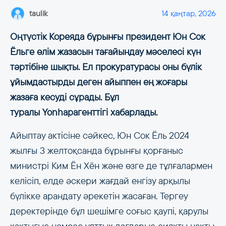
taulik
14 қаңтар, 2026
Оңтүстік Кореяда бұрынғы президент Юн Сок
Ёльге өлім жазасын тағайындау мәселесі күн
тәртібіне шықты. Ел прокуратурасы оны бүлік
ұйымдастырды деген айыппен ең жоғары
жазаға кесуді сұрады. Бұл
туралы Yonhapагенттігі хабарлады.
Айыптау актісіне сәйкес, Юн Сок Ёль 2024
жылғы 3 желтоқсанда бұрынғы қорғаныс
министрі Ким Ён Хён және өзге де тұлғалармен
келісіп, елде әскери жағдай енгізу арқылы
бүлікке арандату әрекетін жасаған. Тергеу
деректерінде бұл шешімге соғыс қаупі, қарулы