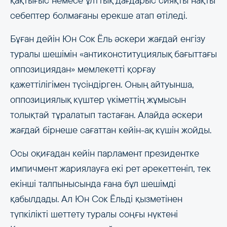
қақтығыс немесе ұлттық дағдарыс сияқты нақты
себептер болмағаны ерекше атап өтіледі.
Бұған дейін Юн Сок Ёль әскери жағдай енгізу
туралы шешімін «антиконституциялық бағыттағы
оппозициядан» мемлекетті қорғау
қажеттілігімен түсіндірген. Оның айтуынша,
оппозициялық күштер үкіметтің жұмысын
толықтай тұралатып тастаған. Алайда әскери
жағдай бірнеше сағаттан кейін-ақ күшін жойды.
Осы оқиғадан кейін парламент президентке
импичмент жариялауға екі рет әрекеттеніп, тек
екінші талпынысында ғана бұл шешімді
қабылдады. Ал Юн Сок Ёльді қызметінен
түпкілікті шеттету туралы соңғы нүктені