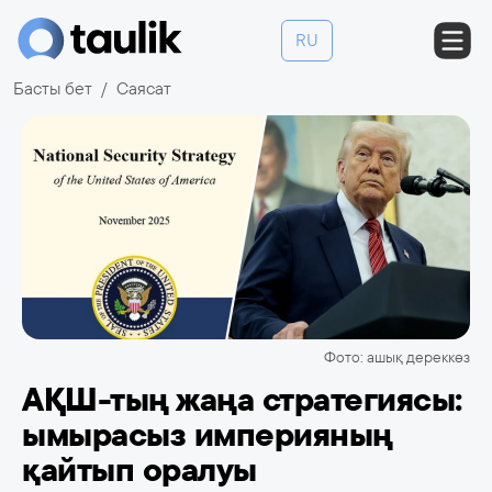
RU
Басты бет
Саясат
Фото: ашық дереккөз
АҚШ-тың жаңа стратегиясы:
ымырасыз империяның
қайтып оралуы