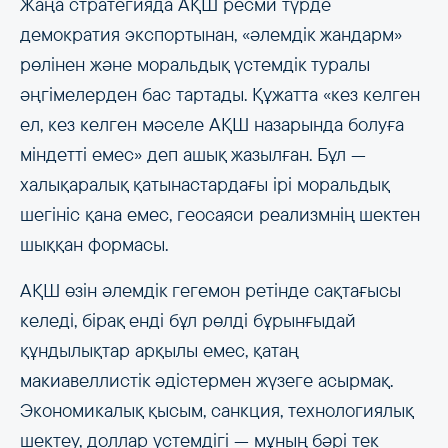
Жаңа стратегияда АҚШ ресми түрде
демократия экспортынан, «әлемдік жандарм»
рөлінен және моральдық үстемдік туралы
әңгімелерден бас тартады. Құжатта «кез келген
ел, кез келген мәселе АҚШ назарында болуға
міндетті емес» деп ашық жазылған. Бұл —
халықаралық қатынастардағы ірі моральдық
шегініс қана емес, геосаяси реализмнің шектен
шыққан формасы.
АҚШ өзін әлемдік гегемон ретінде сақтағысы
келеді, бірақ енді бұл рөлді бұрынғыдай
құндылықтар арқылы емес, қатаң
макиавеллистік әдістермен жүзеге асырмақ.
Экономикалық қысым, санкция, технологиялық
шектеу, доллар үстемдігі — мұның бәрі тек