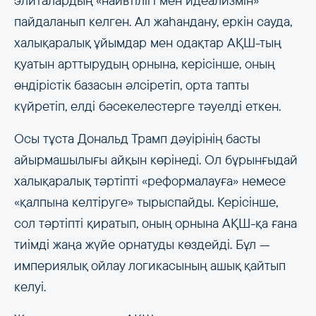
элиталардың «наивтілігі мен идеализмін»
пайдаланып келген. Ал жаһандану, еркін сауда,
халықаралық ұйымдар мен одақтар АҚШ-тың
қуатын арттырудың орнына, керісінше, оның
өндірістік базасын әлсіретіп, орта тапты
күйретіп, елді бәсекелестерге тәуелді еткен.
Осы тұста Дональд Трамп дәуірінің басты
айырмашылығы айқын көрінеді. Ол бұрынғыдай
халықаралық тәртіпті «реформалауға» немесе
«қалпына келтіруге» тырыспайды. Керісінше,
сол тәртіпті қиратып, оның орнына АҚШ-қа ғана
тиімді жаңа жүйе орнатуды көздейді. Бұл —
империялық ойлау логикасының ашық қайтып
келуі.