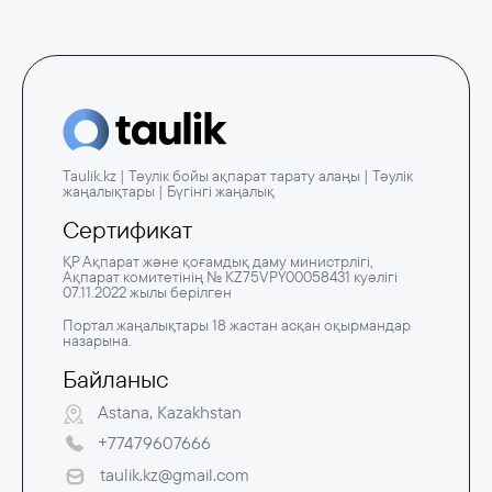
Taulik.kz | Тәулік бойы ақпарат тарату алаңы | Тәулік
жаңалықтары | Бүгінгі жаңалық
Сертификат
ҚР Ақпарат және қоғамдық даму министрлігі,
Ақпарат комитетінің № KZ75VPY00058431 куәлігі
07.11.2022 жылы берілген
Портал жаңалықтары 18 жастан асқан оқырмандар
назарына.
Байланыс
Astana, Kazakhstan
+77479607666
taulik.kz@gmail.com