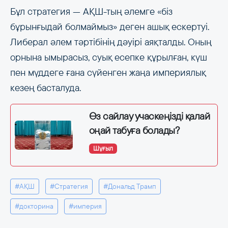
Бұл стратегия — АҚШ-тың әлемге «біз
бұрынғыдай болмаймыз» деген ашық ескертуі.
Либерал әлем тәртібінің дәуірі аяқталды. Оның
орнына ымырасыз, суық есепке құрылған, күш
пен мүддеге ғана сүйенген жаңа империялық
кезең басталуда.
Өз сайлау учаскеңізді қалай
оңай табуға болады?
Шұғыл
#АҚШ
#Стратегия
#Дональд Трамп
#докторина
#империя