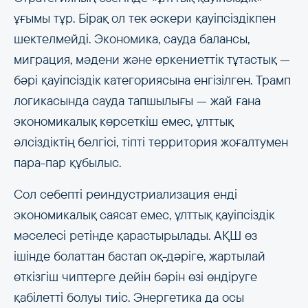
ұғымы тұр. Бірақ ол тек әскери қауіпсіздікпен
шектелмейді. Экономика, сауда балансы,
миграция, мәдени және өркениеттік тұтастық —
бәрі қауіпсіздік категориясына енгізілген. Трамп
логикасында сауда тапшылығы — жай ғана
экономикалық көрсеткіш емес, ұлттық
әлсіздіктің белгісі, тіпті территория жоғалтумен
пара-пар құбылыс.
Сол себепті реиндустриализация енді
экономикалық саясат емес, ұлттық қауіпсіздік
мәселесі ретінде қарастырылады. АҚШ өз
ішінде болаттан бастап оқ-дәріге, жартылай
өткізгіш чиптерге дейін бәрін өзі өндіруге
қабілетті болуы тиіс. Энергетика да осы