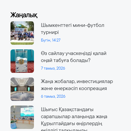
Жаңалық
Шымкенттегі мини-футбол
турнирі
Бүгін, 14:27
Өз сайлау учаскеңізді қалай
оңай табуға болады?
7 тамыз, 2026
Жаңа жобалар, инвестициялар
және өнеркәсіп коопреация
6 тамыз, 2026
Шығыс Қазақстандағы
сарапшылар алаңында жаңа
Құрылтайдағы өңірлердің
өкілдігі талқыланды