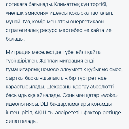
логикаға бағынады. Климаттық күн тәртібі,
«нөлдік эмиссия» идеясы қоқысқа тасталып,
мұнай, газ, көмір мен атом энергетикасы
стратегиялық ресурс мәртебесіне қайта ие
болады.
Миграция мәселесі де түбегейлі қайта
түсіндірілген. Жаппай миграция енді
гуманитарлық немесе әлеуметтік құбылыс емес,
сыртқы басқыншылықтың бір түрі ретінде
қарастырылады. Шекараны қорғау абсолютті
басымдыққа айналады. Сонымен қатар «woke»
идеологиясы, DEI бағдарламалары қоғамды
іштен ірітіп, АҚШ-ты әлсірететін фактор ретінде
сипатталады.