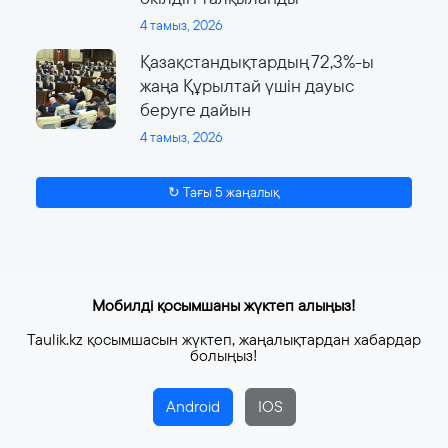
4 тамыз, 2026
Қазақстандықтардың 72,3%-ы
жаңа Құрылтай үшін дауыс
беруге дайын
4 тамыз, 2026
↻ Тағы 5 жаңалық
Мобилді қосымшаны жүктеп алыңыз!
Taulik.kz қосымшасын жүктеп, жаңалықтардан хабардар
болыңыз!
Android
IOS