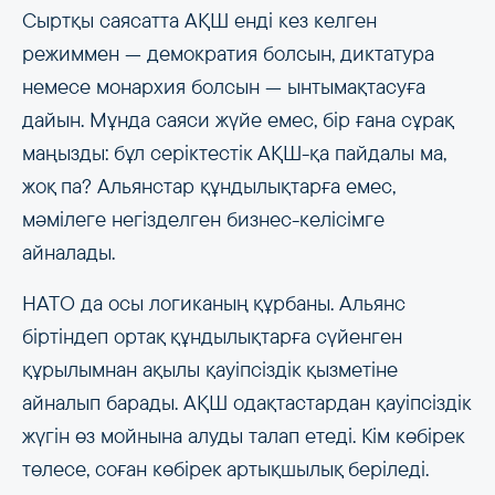
Сыртқы саясатта АҚШ енді кез келген
режиммен — демократия болсын, диктатура
немесе монархия болсын — ынтымақтасуға
дайын. Мұнда саяси жүйе емес, бір ғана сұрақ
маңызды: бұл серіктестік АҚШ-қа пайдалы ма,
жоқ па? Альянстар құндылықтарға емес,
мәмілеге негізделген бизнес-келісімге
айналады.
НАТО да осы логиканың құрбаны. Альянс
біртіндеп ортақ құндылықтарға сүйенген
құрылымнан ақылы қауіпсіздік қызметіне
айналып барады. АҚШ одақтастардан қауіпсіздік
жүгін өз мойнына алуды талап етеді. Кім көбірек
төлесе, соған көбірек артықшылық беріледі.