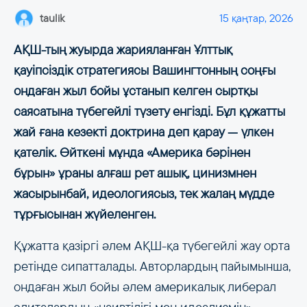
taulik
15 қаңтар, 2026
АҚШ-тың жуырда жарияланған Ұлттық
қауіпсіздік стратегиясы Вашингтонның соңғы
ондаған жыл бойы ұстанып келген сыртқы
саясатына түбегейлі түзету енгізді. Бұл құжатты
жай ғана кезекті доктрина деп қарау — үлкен
қателік. Өйткені мұнда «Америка бәрінен
бұрын» ұраны алғаш рет ашық, цинизмнен
жасырынбай, идеологиясыз, тек жалаң мүдде
тұрғысынан жүйеленген.
Құжатта қазіргі әлем АҚШ-қа түбегейлі жау орта
ретінде сипатталады. Авторлардың пайымынша,
ондаған жыл бойы әлем америкалық либерал