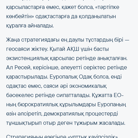
қарсыластарға емес, қажет болса, «тәртіпке
көнбейтін» одақтастарға да қолданылатын
құралға айналады.
Жаңа стратегиядағы ең даулы тұстардың бірі —
геосаяси жіктеу. Қытай АҚШ үшін басты
экзистенциялық қарсылас ретінде анықталған.
Ал Ресей, керісінше, әлеуетті серіктес ретінде
қарастырылады. Еуропалық Одақ болса, енді
одақтас емес, саяси әрі экономикалық
бәсекелес ретінде сипатталады. Құжатта ЕО-
ның бюрократиялық құрылымдары Еуропаның
өзін әлсіретіп, демократиялық процестерді
тұншықтырып отыр деген тұжырым жасалады.
Стратегияның өзегінде «ұлттық қауіпсіздік»