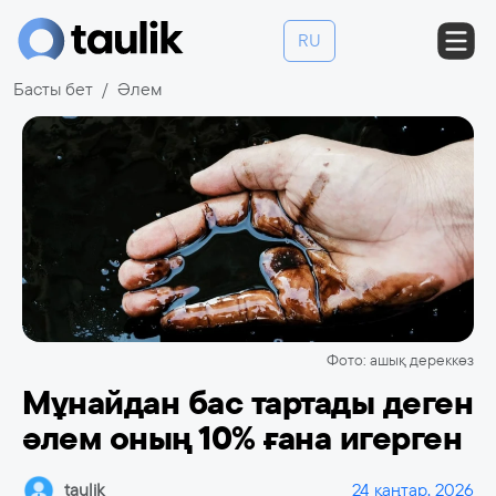
RU
Басты бет
Әлем
Фото: ашық дереккөз
Мұнайдан бас тартады деген
әлем оның 10% ғана игерген
taulik
24 қаңтар, 2026