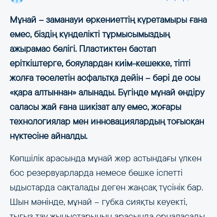
Мұнай – заманауи өркениеттің күретамыры ғана
емес, біздің күнделікті тұрмысымыздың
ажырамас бөлігі. Пластиктен бастап
еріткіштерге, бояулардан киім-кешекке, тіпті
жолға төселетін асфальтқа дейін – бәрі де осы
«қара алтыннан» алынады. Бүгінде мұнай өндіру
саласы жай ғана шикізат алу емес, жоғары
технологиялар мен инновациялардың тоғысқан
нүктесіне айналды.
Көпшілік арасында мұнай жер астындағы үлкен
бос резервуарларда немесе бөшке іспетті
ыдыстарда сақталады деген жаңсақ түсінік бар.
Шын мәнінде, мұнай – губка сияқты кеуекті,
тығыз тау жыныстарының арасында орналасады.