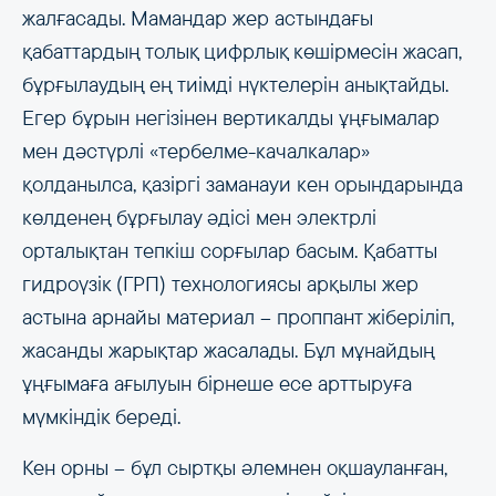
жалғасады. Мамандар жер астындағы
қабаттардың толық цифрлық көшірмесін жасап,
бұрғылаудың ең тиімді нүктелерін анықтайды.
Егер бұрын негізінен вертикалды ұңғымалар
мен дәстүрлі «тербелме-качалкалар»
қолданылса, қазіргі заманауи кен орындарында
көлденең бұрғылау әдісі мен электрлі
орталықтан тепкіш сорғылар басым. Қабатты
гидроүзік (ГРП) технологиясы арқылы жер
астына арнайы материал – проппант жіберіліп,
жасанды жарықтар жасалады. Бұл мұнайдың
ұңғымаға ағылуын бірнеше есе арттыруға
мүмкіндік береді.
Кен орны – бұл сыртқы әлемнен оқшауланған,