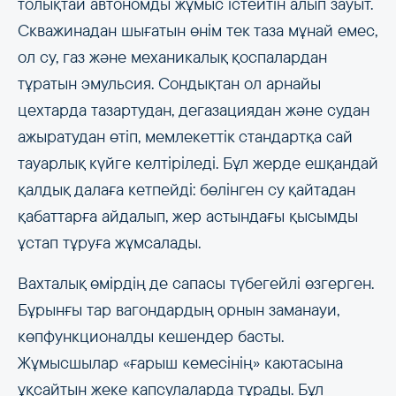
толықтай автономды жұмыс істейтін алып зауыт.
Скважинадан шығатын өнім тек таза мұнай емес,
ол су, газ және механикалық қоспалардан
тұратын эмульсия. Сондықтан ол арнайы
цехтарда тазартудан, дегазациядан және судан
ажыратудан өтіп, мемлекеттік стандартқа сай
тауарлық күйге келтіріледі. Бұл жерде ешқандай
қалдық далаға кетпейді: бөлінген су қайтадан
қабаттарға айдалып, жер астындағы қысымды
ұстап тұруға жұмсалады.
Вахталық өмірдің де сапасы түбегейлі өзгерген.
Бұрынғы тар вагондардың орнын заманауи,
көпфункционалды кешендер басты.
Жұмысшылар «ғарыш кемесінің» каютасына
ұқсайтын жеке капсулаларда тұрады. Бұл