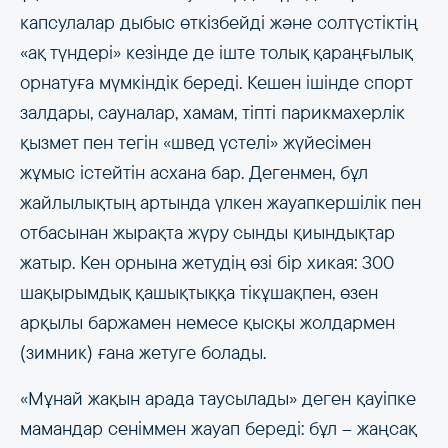
капсулалар дыбыс өткізбейді және солтүстіктің
«ақ түндері» кезінде де іште толық қараңғылық
орнатуға мүмкіндік береді. Кешен ішінде спорт
залдары, сауналар, хамам, тіпті парикмахерлік
қызмет пен тегін «швед үстелі» жүйесімен
жұмыс істейтін асхана бар. Дегенмен, бұл
жайлылықтың артында үлкен жауапкершілік пен
отбасынан жырақта жүру сынды қиындықтар
жатыр. Кен орнына жетудің өзі бір хикая: 300
шақырымдық қашықтыққа тікұшақпен, өзен
арқылы баржамен немесе қысқы жолдармен
(зимник) ғана жетуге болады.
«Мұнай жақын арада таусылады» деген қауіпке
мамандар сеніммен жауап береді: бұл – жаңсақ