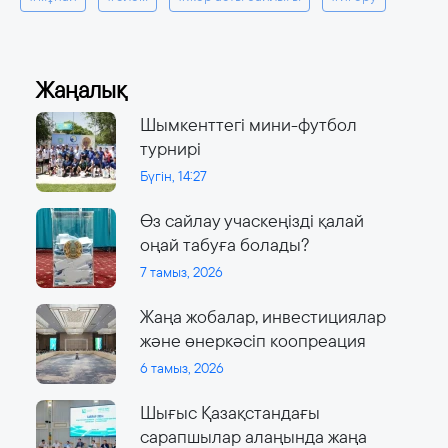
Жаңалық
Шымкенттегі мини-футбол
турнирі
Бүгін, 14:27
Өз сайлау учаскеңізді қалай
оңай табуға болады?
7 тамыз, 2026
Жаңа жобалар, инвестициялар
және өнеркәсіп коопреация
6 тамыз, 2026
Шығыс Қазақстандағы
сарапшылар алаңында жаңа