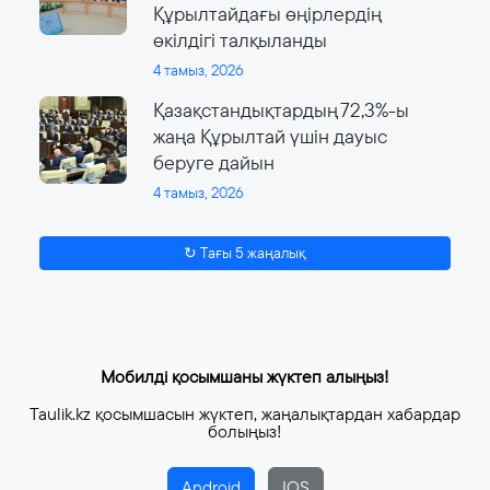
Құрылтайдағы өңірлердің
өкілдігі талқыланды
4 тамыз, 2026
Қазақстандықтардың 72,3%-ы
жаңа Құрылтай үшін дауыс
беруге дайын
4 тамыз, 2026
↻ Тағы 5 жаңалық
Мобилді қосымшаны жүктеп алыңыз!
Taulik.kz қосымшасын жүктеп, жаңалықтардан хабардар
болыңыз!
Android
IOS