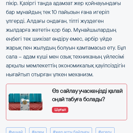
пікір. Қазіргі таңда адамзат жер қойнауындағы
бар мұнайдың тек 10 пайызын ғана игеріп
үлгерді. Алдағы ондаған, тіпті жүздеген
жылдарға жететін қор бар. Мұнайшылардың
еңбегі тек шикізат өндіру емес, әрбір үйде
жарық пен жылудың болуын қамтамасыз ету. Бұл
сала – адам күші мен озық техниканың үйлесімі
арқылы мемлекеттің экономикалық қауіпсіздігін
нығайтып отырған үлкен механизм.
Өз сайлау учаскеңізді қалай
оңай табуға болады?
Шұғыл
#мұнай
#әлем
#жер асты байлығы
#игеру