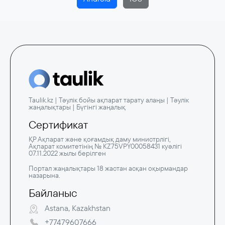
Taulik.kz | Тәулік бойы ақпарат тарату алаңы | Тәулік
жаңалықтары | Бүгінгі жаңалық
Сертификат
ҚР Ақпарат және қоғамдық даму министрлігі,
Ақпарат комитетінің № KZ75VPY00058431 куәлігі
07.11.2022 жылы берілген
Портал жаңалықтары 18 жастан асқан оқырмандар
назарына.
Байланыс
Astana, Kazakhstan
+77479607666