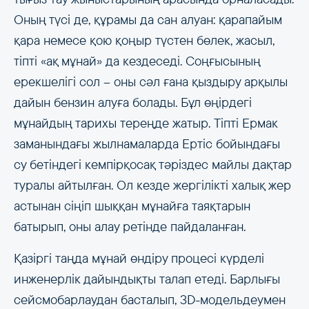
Оның түсі де, құрамы да сан алуан: қарапайым
қара немесе қою қоңыр түстен бөлек, жасыл,
тіпті «ақ мұнай» да кездеседі. Соңғысының
ерекшелігі сол – оны сәл ғана қыздыру арқылы
дайын бензин алуға болады. Бұл өңірдегі
мұнайдың тарихы тереңде жатыр. Тіпті Ермак
заманындағы жылнамаларда Ертіс бойындағы
су бетіндегі кемпірқосақ тәріздес майлы дақтар
туралы айтылған. Ол кезде жергілікті халық жер
астынан сіңіп шыққан мұнайға таяқтарын
батырып, оны алау ретінде пайдаланған.
Қазіргі таңда мұнай өндіру процесі күрделі
инженерлік дайындықты талап етеді. Барлығы
сейсмобарлаудан басталып, 3D-модельдеумен