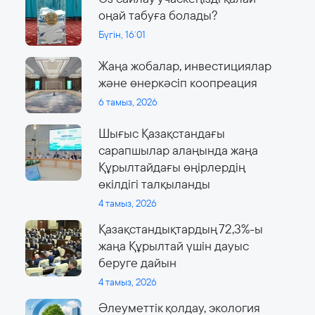
оңай табуға болады?
Бүгін, 16:01
Жаңа жобалар, инвестициялар
және өнеркәсіп коопреация
6 тамыз, 2026
Шығыс Қазақстандағы
сарапшылар алаңында жаңа
Құрылтайдағы өңірлердің
өкілдігі талқыланды
4 тамыз, 2026
Қазақстандықтардың 72,3%-ы
жаңа Құрылтай үшін дауыс
беруге дайын
4 тамыз, 2026
Әлеуметтік қолдау, экология