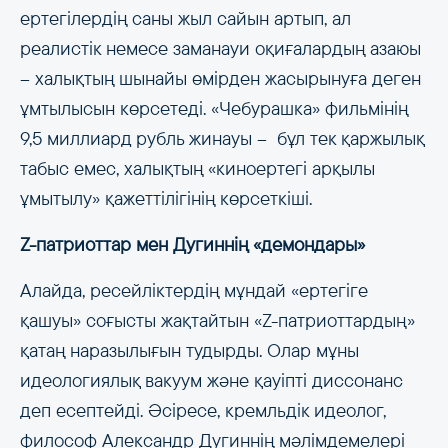
ертегілердің саны жыл сайын артып, ал
реалистік немесе заманауи оқиғалардың азаюы
– халықтың шынайы өмірден жасырынуға деген
ұмтылысын көрсетеді. «Чебурашка» фильмінің
9,5 миллиард рубль жинауы –​​​​​​​ бұл тек қаржылық
табыс емес, халықтың «киноертегі арқылы
ұмытылу» қажеттілігінің көрсеткіші.
Z-патриоттар мен Дугиннің «демондары»
Алайда, ресейліктердің мұндай «ертегіге
қашуы» соғысты жақтайтын «Z-патриоттардың»
қатаң наразылығын тудырды. Олар мұны
идеологиялық вакуум және қауіпті диссонанс
деп есептейді. Әсіресе, кремльдік идеолог,
философ Александр Дугиннің мәлімдемелері