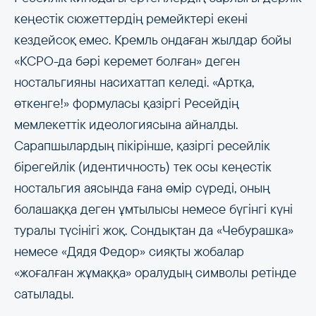
кеңестік сюжеттердің ремейктері екені
кездейсоқ емес. Кремль ондаған жылдар бойы
«КСРО-да бәрі керемет болған» деген
ностальгияны насихаттап келеді. «Артқа,
өткенге!» формуласы қазіргі Ресейдің
мемлекеттік идеологиясына айналды.
Сарапшылардың пікірінше, қазіргі ресейлік
бірегейлік (идентичность) тек осы кеңестік
ностальгия аясында ғана өмір сүреді, оның
болашаққа деген ұмтылысы немесе бүгінгі күні
туралы түсінігі жоқ. Сондықтан да «Чебурашка»
немесе «Дядя Федор» сияқты жобалар
«жоғалған жұмаққа» оралудың символы ретінде
сатылады.