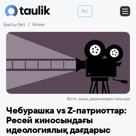
RU
Басты бет
Әлем
Фото: ашық дереккөзден алынды
Чебурашка vs Z-патриоттар:
Ресей киносындағы
идеологиялық дағдарыс