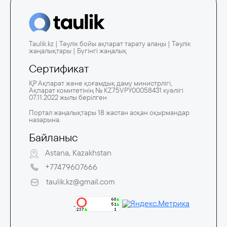
Taulik.kz | Тәулік бойы ақпарат тарату алаңы | Тәулік
жаңалықтары | Бүгінгі жаңалық
Сертификат
ҚР Ақпарат және қоғамдық даму министрлігі,
Ақпарат комитетінің № KZ75VPY00058431 куәлігі
07.11.2022 жылы берілген
Портал жаңалықтары 18 жастан асқан оқырмандар
назарына.
Байланыс
Astana, Kazakhstan
+77479607666
taulik.kz@gmail.com