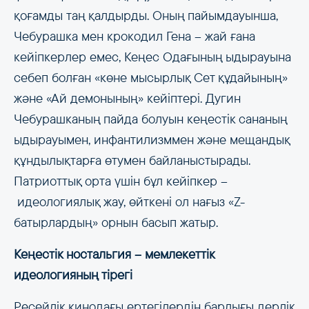
қоғамды таң қалдырды. Оның пайымдауынша,
Чебурашка мен крокодил Гена –​​​​​​​ жай ғана
кейіпкерлер емес, Кеңес Одағының ыдырауына
себеп болған «көне мысырлық Сет құдайының»
және «Ай демонының» кейіптері. Дугин
Чебурашканың пайда болуын кеңестік сананың
ыдырауымен, инфантилизммен және мещандық
құндылықтарға өтумен байланыстырады.
Патриоттық орта үшін бұл кейіпкер –​​​​​​​
идеологиялық жау, өйткені ол нағыз «Z-
батырлардың» орнын басып жатыр.
Кеңестік ностальгия –​​​​​​​ мемлекеттік
идеологияның тірегі
Ресейлік кинодағы ертегілердің барлығы дерлік