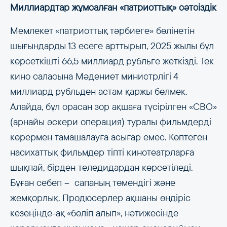
Миллиардтар жұмсалған «патриоттық» сәтсіздік
Мемлекет «патриоттық тәрбиеге» бөлінетін
шығындарды 13 есеге арттырып, 2025 жылы бұл
көрсеткішті 66,5 миллиард рубльге жеткізді. Тек
кино саласына Мәдениет министрлігі 4
миллиард рубльден астам қаржы бөлмек.
Алайда, бұл орасан зор ақшаға түсірілген «СВО»
(арнайы әскери операция) туралы фильмдерді
көрермен тамашалауға асығар емес. Көптеген
насихаттық фильмдер тіпті кинотеатрларға
шықпай, бірден теледидардан көрсетіледі.
Бұған себеп –​​​​​​​ сапаның төмендігі және
жемқорлық. Продюсерлер ақшаны өндіріс
кезеңінде-ақ «бөліп алып», нәтижесінде