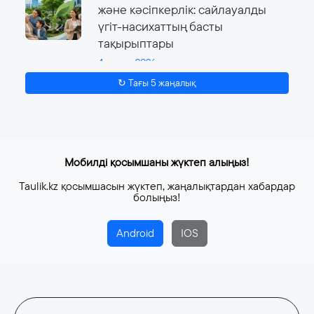
және кәсіпкерлік: сайлауалды
үгіт-насихаттың басты
тақырыптары
4 тамыз, 2026
↻ Тағы 5 жаңалық
Мобилді қосымшаны жүктеп алыңыз!
Taulik.kz қосымшасын жүктеп, жаңалықтардан хабардар
болыңыз!
Android
IOS