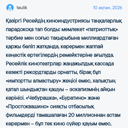
taulik
10 ақпан, 2026
Қазіргі Ресейдің киноиндустриясы таңқаларлық
парадоксқа тап болды: мемлекет «патриоттық»
тәрбие мен соғыс тақырыбына миллиардтаған
қаржы бөліп жатқанда, көрермен жаппай
кеңестік ертегілердің ремейктеріне ағылуда.
Ресейлік кинотеатрлар жаңажылдық кассада
кезекті рекордтарды орнатты, бірақ бұл
«импортты алмастыру» жеңісі емес, халықтың
қатал шындықтан қашуы – эскапизмнің айқын
көрінісі. «Чебурашка», «Буратино» және
«Простоквашино» сияқты отбасылық
фильмдерді тамашалаған 20 миллионнан астам
көрермен – бұл тек кино сүйер қауым емес,