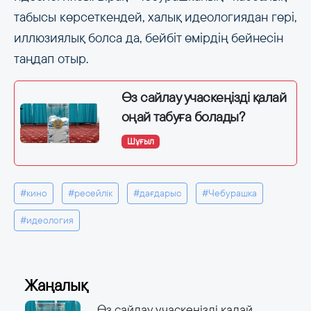
табысы көрсеткендей, халық идеологиядан гөрі,
иллюзиялық болса да, бейбіт өмірдің бейнесін
таңдап отыр.
Өз сайлау учаскеңізді қалай
оңай табуға болады?
Шұғыл
#кино
#ресейлік
#дағдарыс
#Чебурашка
#идеология
Жаңалық
Өз сайлау учаскеңізді қалай