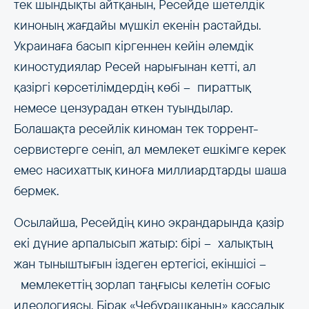
тек шындықты айтқанын, Ресейде шетелдік
киноның жағдайы мүшкіл екенін растайды.
Украинаға басып кіргеннен кейін әлемдік
киностудиялар Ресей нарығынан кетті, ал
қазіргі көрсетілімдердің көбі –​​​​​​​ пираттық
немесе цензурадан өткен туындылар.
Болашақта ресейлік киноман тек торрент-
сервистерге сеніп, ал мемлекет ешкімге керек
емес насихаттық киноға миллиардтарды шаша
бермек.
Осылайша, Ресейдің кино экрандарында қазір
екі дүние арпалысып жатыр: бірі –​​​​​​​ халықтың
жан тыныштығын іздеген ертегісі, екіншісі –​​​​​​​
мемлекеттің зорлап таңғысы келетін соғыс
идеологиясы. Бірақ «Чебурашканың» кассалық