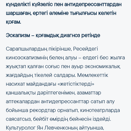
күнделікті күйзеліс пен антидепрессанттардан
шаршаған, ертегі әлеміне тығылғысы келетін
қоғам.
Эскапизм –​​​​​​​ қоғамдық диагноз ретінде
Сарапшылардың пікірінше, Ресейдегі
киноэскапизмнің белең алуы –​​​​​​​ елдегі бес жылға
жуықтап қалған соғыс пен ауыр экономикалық
жағдайдың тікелей салдары. Мемлекеттік
насихат майдандағы «жетістіктерді»
қаншалықты дәріптегенімен, азаматтар
аптекалардан антидепрессанттар сатып алу
бойынша рекордтар орнатып, кинотеатрларда
саясатсыз, бейбіт өмірдің бейнесін іздейді.
Культуролог Ян Левченконың айтуынша,