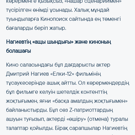
көрерменге қызықсыз, «нашар сценариймен»
түсірілген өнімді ұсынады. Халық мұндай
туындыларға Кинопоиск сайтында ең төменгі
бағаларды беріп жатыр.
Нагиевтің «ащы шындығы» және киноның
болашағы
Кино саласындағы бұл дағдарысты актер
Дмитрий Нагиев «Елки-12» фильмінің
тұсаукесерінде ашық айтты. Ол көрермендердің
бұл фильмге келуін шетелдік контенттің
жоқтығымен, яғни «басқа амалдың жоқтығымен»
байланыстырды. Бұл сөз Z-патриоттардың
ашуын туғызып, актерді «өшіру» (отмена) туралы
талаптар қойылды. Бірақ сарапшылар Нагиевтің