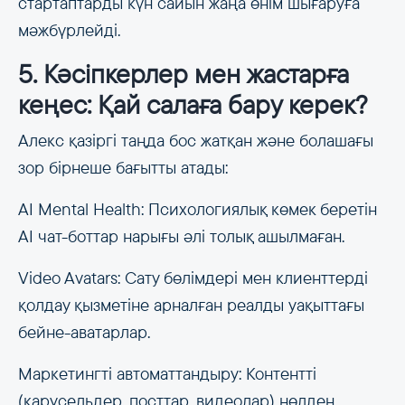
стартаптарды күн сайын жаңа өнім шығаруға
мәжбүрлейді.
5. Кәсіпкерлер мен жастарға
кеңес: Қай салаға бару керек?
Алекс қазіргі таңда бос жатқан және болашағы
зор бірнеше бағытты атады:
AI Mental Health: Психологиялық көмек беретін
AI чат-боттар нарығы әлі толық ашылмаған.
Video Avatars: Сату бөлімдері мен клиенттерді
қолдау қызметіне арналған реалды уақыттағы
бейне-аватарлар.
Маркетингті автоматтандыру: Контентті
(карусельдер, посттар, видеолар) нөлден