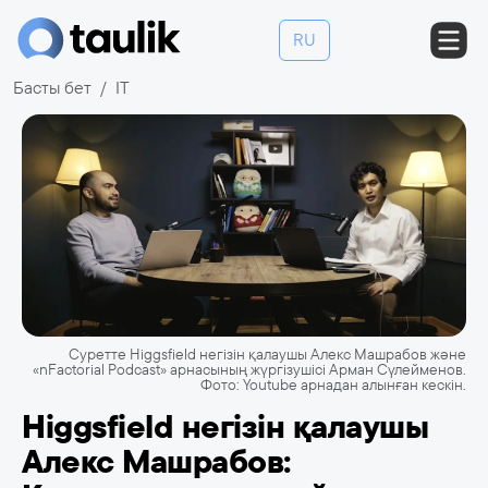
RU
Басты бет
IT
Суретте Higgsfield негізін қалаушы Алекс Машрабов және
«nFactorial Podcast» арнасының жүргізушісі Арман Сүлейменов.
Фото: Youtube арнадан алынған кескін.
Higgsfield негізін қалаушы
Алекс Машрабов: