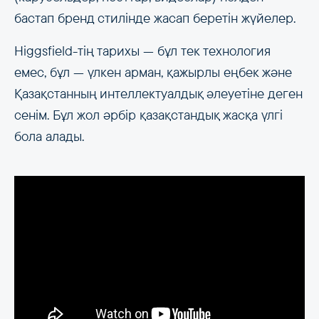
бастап бренд стилінде жасап беретін жүйелер.
Higgsfield-тің тарихы — бұл тек технология
емес, бұл — үлкен арман, қажырлы еңбек және
Қазақстанның интеллектуалдық әлеуетіне деген
сенім. Бұл жол әрбір қазақстандық жасқа үлгі
бола алады.