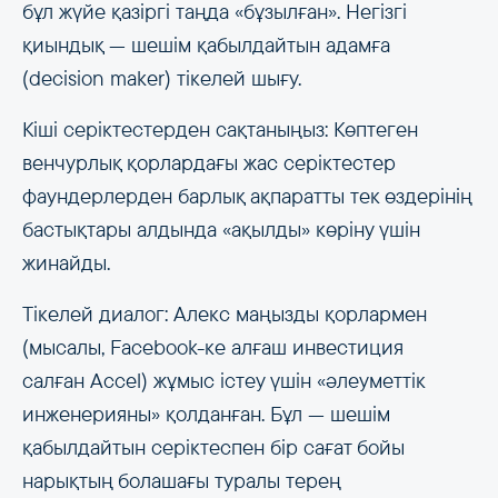
бұл жүйе қазіргі таңда «бұзылған». Негізгі
қиындық — шешім қабылдайтын адамға
(decision maker) тікелей шығу.
Кіші серіктестерден сақтаныңыз: Көптеген
венчурлық қорлардағы жас серіктестер
фаундерлерден барлық ақпаратты тек өздерінің
бастықтары алдында «ақылды» көріну үшін
жинайды.
Тікелей диалог: Алекс маңызды қорлармен
(мысалы, Facebook-ке алғаш инвестиция
салған Accel) жұмыс істеу үшін «әлеуметтік
инженерияны» қолданған. Бұл — шешім
қабылдайтын серіктеспен бір сағат бойы
нарықтың болашағы туралы терең