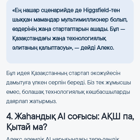
«Ең нашар сценарийде де Higgsfield-тен
шыққан мамандар мультимиллионер болып,
өздерінің жаңа стартаптарын ашады. Бұл —
Қазақстандағы жаңа технологиялық
элитаның қалыптасуы», — дейді Алекс.
Бұл идея Қазақстанның стартап экожүйесін
дамытуға үлкен серпін береді. Біз тек жұмысшы
емес, болашақ технологиялық көшбасшыларды
даярлап жатырмыз.
4. Жаһандық AI соғысы: АҚШ па,
Қытай ма?
Алекс әлемдік AI нарығындағы тепе-теңдік