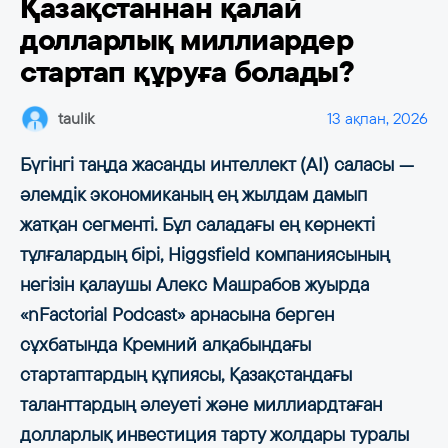
Қазақстаннан қалай
долларлық миллиардер
стартап құруға болады?
taulik
13 ақпан, 2026
Бүгінгі таңда жасанды интеллект (AI) саласы —
әлемдік экономиканың ең жылдам дамып
жатқан сегменті. Бұл саладағы ең көрнекті
тұлғалардың бірі, Higgsfield компаниясының
негізін қалаушы Алекс Машрабов жуырда
«nFactorial Podcast» арнасына берген
сұхбатында Кремний алқабындағы
стартаптардың құпиясы, Қазақстандағы
таланттардың әлеуеті және миллиардтаған
долларлық инвестиция тарту жолдары туралы