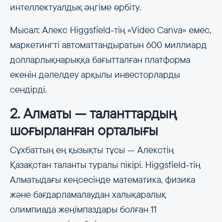
интеллектуалдық әңгіме өрбіту.
Мысал: Алекс Higgsfield-тің «Video Canva» емес,
маркетингті автоматтандыратын 600 миллиард
долларлықнарыққа бағытталған платформа
екенін дәлелдеу арқылы инвесторларды
сендірді.
2. Алматы — таланттардың
шоғырланған орталығы
Сұхбаттың ең қызықты тұсы — Алекстің
Қазақстан таланты туралы пікірі. Higgsfield-тің
Алматыдағы кеңсесінде математика, физика
және бағдарламалаудан халықаралық
олимпиада жеңімпаздары болған 11