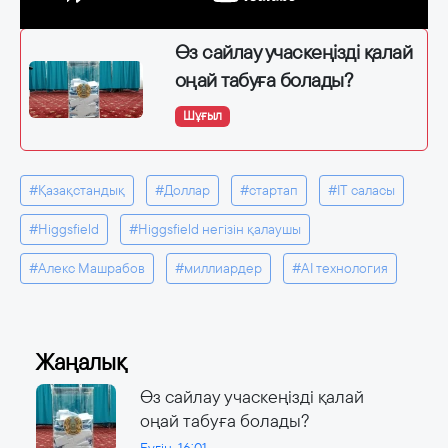
Өз сайлау учаскеңізді қалай
оңай табуға болады?
Шұғыл
#Қазақстандық
#Доллар
#стартап
#IT саласы
#Higgsfield
#Higgsfield негізін қалаушы
#Алекс Машрабов
#миллиардер
#AI технология
Жаңалық
Өз сайлау учаскеңізді қалай
оңай табуға болады?