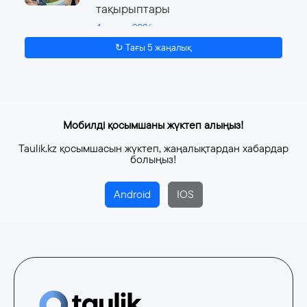
тақырыптары
4 тамыз, 2026
↻ Тағы 5 жаңалық
Мобилді қосымшаны жүктеп алыңыз!
Taulik.kz қосымшасын жүктеп, жаңалықтардан хабардар
болыңыз!
Android
IOS