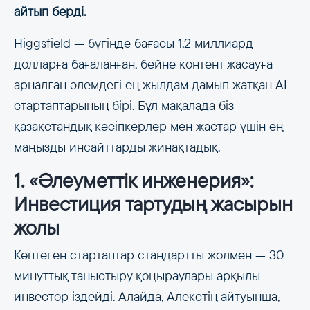
айтып берді.
Higgsfield — бүгінде бағасы 1,2 миллиард
долларға бағаланған, бейне контент жасауға
арналған әлемдегі ең жылдам дамып жатқан AI
стартаптарының бірі. Бұл мақалада біз
қазақстандық кәсіпкерлер мен жастар үшін ең
маңызды инсайттарды жинақтадық.
1. «Әлеуметтік инженерия»:
Инвестиция тартудың жасырын
жолы
Көптеген стартаптар стандартты жолмен — 30
минуттық таныстыру қоңыраулары арқылы
инвестор іздейді. Алайда, Алекстің айтуынша,