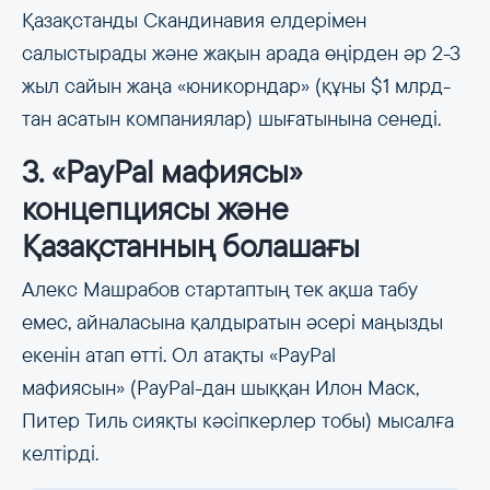
Қазақстанды Скандинавия елдерімен
салыстырады және жақын арада өңірден әр 2-3
жыл сайын жаңа «юникорндар» (құны $1 млрд-
тан асатын компаниялар) шығатынына сенеді.
3. «PayPal мафиясы»
концепциясы және
Қазақстанның болашағы
Алекс Машрабов стартаптың тек ақша табу
емес, айналасына қалдыратын әсері маңызды
екенін атап өтті. Ол атақты «PayPal
мафиясын» (PayPal-дан шыққан Илон Маск,
Питер Тиль сияқты кәсіпкерлер тобы) мысалға
келтірді.