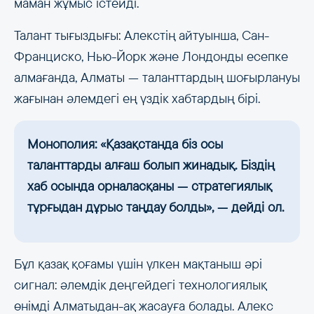
маман жұмыс істейді.
Талант тығыздығы: Алекстің айтуынша, Сан-
Франциско, Нью-Йорк және Лондонды есепке
алмағанда, Алматы — таланттардың шоғырлануы
жағынан әлемдегі ең үздік хабтардың бірі.
Монополия: «Қазақстанда біз осы
таланттарды алғаш болып жинадық. Біздің
хаб осында орналасқаны — стратегиялық
тұрғыдан дұрыс таңдау болды», — дейді ол.
Бұл қазақ қоғамы үшін үлкен мақтаныш әрі
сигнал: әлемдік деңгейдегі технологиялық
өнімді Алматыдан-ақ жасауға болады. Алекс