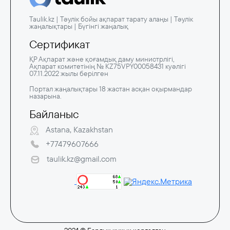
Taulik.kz | Тәулік бойы ақпарат тарату алаңы | Тәулік
жаңалықтары | Бүгінгі жаңалық
Сертификат
ҚР Ақпарат және қоғамдық даму министрлігі,
Ақпарат комитетінің № KZ75VPY00058431 куәлігі
07.11.2022 жылы берілген
Портал жаңалықтары 18 жастан асқан оқырмандар
назарына.
Байланыс
Astana, Kazakhstan
+77479607666
taulik.kz@gmail.com