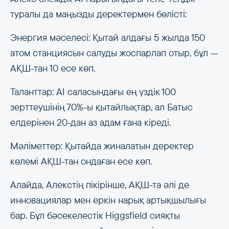
туралы да маңызды деректермен бөлісті:
Энергия мәселесі: Қытай алдағы 5 жылда 150
атом станциясын салуды жоспарлап отыр, бұл —
АҚШ-тан 10 есе көп.
Таланттар: AI саласындағы ең үздік 100
зерттеушінің 70%-ы қытайлықтар, ал Батыс
елдерінен 20-дан аз адам ғана кіреді.
Мәліметтер: Қытайда жиналатын деректер
көлемі АҚШ-тан ондаған есе көп.
Алайда, Алекстің пікірінше, АҚШ-та әлі де
инновациялар мен еркін нарық артықшылығы
бар. Бұл бәсекелестік Higgsfield сияқты