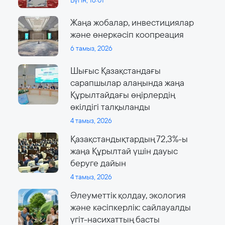
Бүгін, 16:01
Жаңа жобалар, инвестициялар
және өнеркәсіп коопреация
6 тамыз, 2026
Шығыс Қазақстандағы
сарапшылар алаңында жаңа
Құрылтайдағы өңірлердің
өкілдігі талқыланды
4 тамыз, 2026
Қазақстандықтардың 72,3%-ы
жаңа Құрылтай үшін дауыс
беруге дайын
4 тамыз, 2026
Әлеуметтік қолдау, экология
және кәсіпкерлік: сайлауалды
үгіт-насихаттың басты