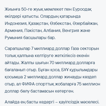
Жиынға 50-ге жуық мемлекет пен Еуроодақ
өкілдері қатысты. Олардың қатарында
Индонезия, Қазақстан, Өзбекстан, Әзербайжан,
Армения, Пәкістан, Албания, Венгрия және
Румыния басшылары бар.
Сарапшылар 7 миллиард доллар Газа секторын
толық қалпына келтіруге жеткіліксіз екенін
айтады. Жалпы шығын 70 миллиард долларға
бағаланып отыр. Бұған қоса, БҰҰ құрылымдары
қосымша 2 миллиард доллар жинауды көздеп
отыр, ал ФИФА спорттық жобаларға 75 миллион
доллар бөлу бастамасын көтерген.
Алайда ең басты кедергі – қауіпсіздік мәселесі.