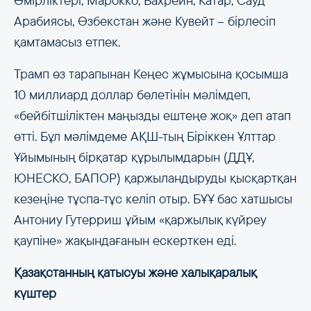
Әмірліктері, Марокко, Бахрейн, Катар, Сауд
Арабиясы, Өзбекстан және Кувейт – бірлесіп
қамтамасыз етпек.
Трамп өз тарапынан Кеңес жұмысына қосымша
10 миллиард доллар бөлетінін мәлімдеп,
«бейбітшіліктен маңызды ештеңе жоқ» деп атап
өтті. Бұл мәлімдеме АҚШ-тың Біріккен Ұлттар
Ұйымының бірқатар құрылымдарын (ДДҰ,
ЮНЕСКО, БАПОР) қаржыландыруды қысқартқан
кезеңіне тұспа-тұс келіп отыр. БҰҰ бас хатшысы
Антониу Гутерриш ұйым «қаржылық күйреу
қаупіне» жақындағанын ескерткен еді.
Қазақстанның қатысуы және халықаралық
күштер