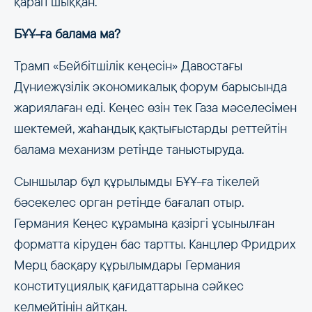
қарап шыққан.
БҰҰ-ға балама ма?
Трамп «Бейбітшілік кеңесін» Давостағы
Дүниежүзілік экономикалық форум барысында
жариялаған еді. Кеңес өзін тек Газа мәселесімен
шектемей, жаһандық қақтығыстарды реттейтін
балама механизм ретінде таныстыруда.
Сыншылар бұл құрылымды БҰҰ-ға тікелей
бәсекелес орган ретінде бағалап отыр.
Германия Кеңес құрамына қазіргі ұсынылған
форматта кіруден бас тартты. Канцлер Фридрих
Мерц басқару құрылымдары Германия
конституциялық қағидаттарына сәйкес
келмейтінін айтқан.