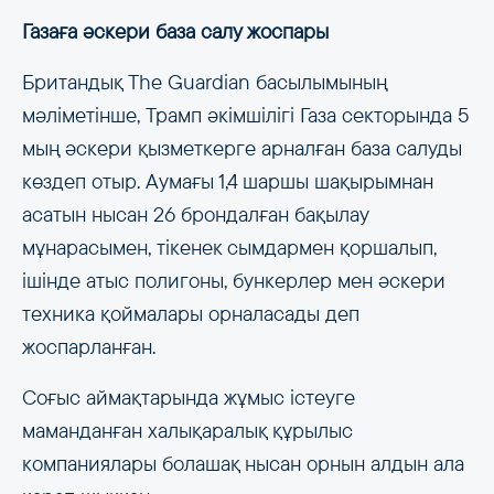
Газаға әскери база салу жоспары
Британдық The Guardian басылымының
мәліметінше, Трамп әкімшілігі Газа секторында 5
мың әскери қызметкерге арналған база салуды
көздеп отыр. Аумағы 1,4 шаршы шақырымнан
асатын нысан 26 брондалған бақылау
мұнарасымен, тікенек сымдармен қоршалып,
ішінде атыс полигоны, бункерлер мен әскери
техника қоймалары орналасады деп
жоспарланған.
Соғыс аймақтарында жұмыс істеуге
маманданған халықаралық құрылыс
компаниялары болашақ нысан орнын алдын ала