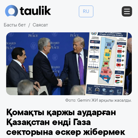
RU
Басты бет
Саясат
Фото: Gemini ЖИ арқылы жасалды.
Қомақты қаржы аударған
Қазақстан енді Газа
секторына әскер жібермек