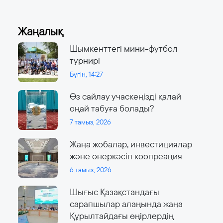
Жаңалық
Шымкенттегі мини-футбол
турнирі
Бүгін, 14:27
Өз сайлау учаскеңізді қалай
оңай табуға болады?
7 тамыз, 2026
Жаңа жобалар, инвестициялар
және өнеркәсіп коопреация
6 тамыз, 2026
Шығыс Қазақстандағы
сарапшылар алаңында жаңа
Құрылтайдағы өңірлердің