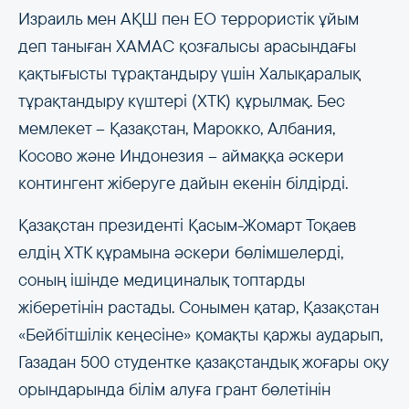
Израиль мен АҚШ пен ЕО террористік ұйым
деп таныған ХАМАС қозғалысы арасындағы
қақтығысты тұрақтандыру үшін Халықаралық
тұрақтандыру күштері (ХТК) құрылмақ. Бес
мемлекет – Қазақстан, Марокко, Албания,
Косово және Индонезия – аймаққа әскери
контингент жіберуге дайын екенін білдірді.
Қазақстан президенті Қасым-Жомарт Тоқаев
елдің ХТК құрамына әскери бөлімшелерді,
соның ішінде медициналық топтарды
жіберетінін растады. Сонымен қатар, Қазақстан
«Бейбітшілік кеңесіне» қомақты қаржы аударып,
Газадан 500 студентке қазақстандық жоғары оқу
орындарында білім алуға грант бөлетінін