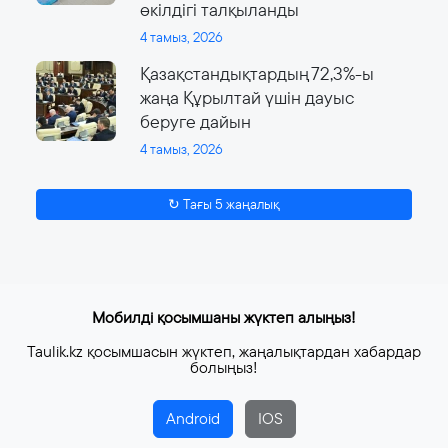
өкілдігі талқыланды
4 тамыз, 2026
Қазақстандықтардың 72,3%-ы
жаңа Құрылтай үшін дауыс
беруге дайын
4 тамыз, 2026
↻ Тағы 5 жаңалық
Мобилді қосымшаны жүктеп алыңыз!
Taulik.kz қосымшасын жүктеп, жаңалықтардан хабардар
болыңыз!
Android
IOS