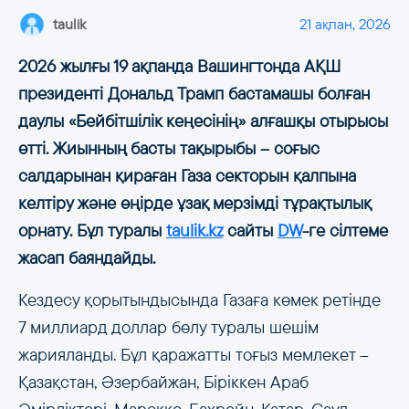
taulik
21 ақпан, 2026
2026 жылғы 19 ақпанда Вашингтонда АҚШ
президенті Дональд Трамп бастамашы болған
даулы «Бейбітшілік кеңесінің» алғашқы отырысы
өтті. Жиынның басты тақырыбы – соғыс
салдарынан қираған Газа секторын қалпына
келтіру және өңірде ұзақ мерзімді тұрақтылық
орнату. Бұл туралы
taulik.kz
сайты
DW
-ге сілтеме
жасап баяндайды.
Кездесу қорытындысында Газаға көмек ретінде
7 миллиард доллар бөлу туралы шешім
жарияланды. Бұл қаражатты тоғыз мемлекет –
Қазақстан, Әзербайжан, Біріккен Араб