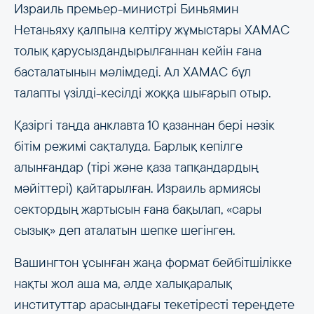
Израиль премьер-министрі Биньямин
Нетаньяху қалпына келтіру жұмыстары ХАМАС
толық қарусыздандырылғаннан кейін ғана
басталатынын мәлімдеді. Ал ХАМАС бұл
талапты үзілді-кесілді жоққа шығарып отыр.
Қазіргі таңда анклавта 10 қазаннан бері нәзік
бітім режимі сақталуда. Барлық кепілге
алынғандар (тірі және қаза тапқандардың
мәйіттері) қайтарылған. Израиль армиясы
сектордың жартысын ғана бақылап, «сары
сызық» деп аталатын шепке шегінген.
Вашингтон ұсынған жаңа формат бейбітшілікке
нақты жол аша ма, әлде халықаралық
институттар арасындағы текетіресті тереңдете