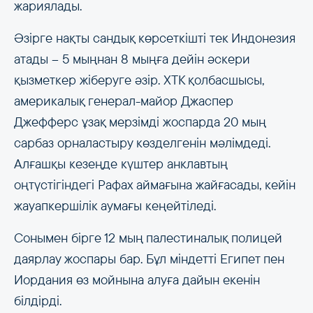
жариялады.
Әзірге нақты сандық көрсеткішті тек Индонезия
атады – 5 мыңнан 8 мыңға дейін әскери
қызметкер жіберуге әзір. ХТК қолбасшысы,
америкалық генерал-майор Джаспер
Джефферс ұзақ мерзімді жоспарда 20 мың
сарбаз орналастыру көзделгенін мәлімдеді.
Алғашқы кезеңде күштер анклавтың
оңтүстігіндегі Рафах аймағына жайғасады, кейін
жауапкершілік аумағы кеңейтіледі.
Сонымен бірге 12 мың палестиналық полицей
даярлау жоспары бар. Бұл міндетті Египет пен
Иордания өз мойнына алуға дайын екенін
білдірді.