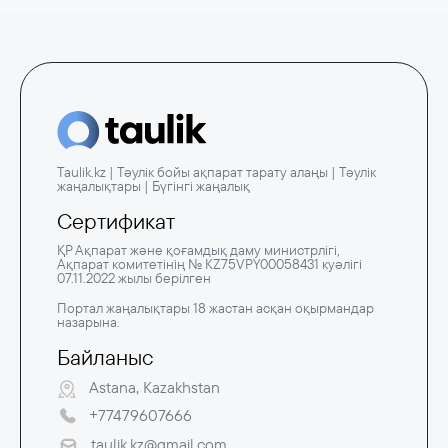
Taulik.kz | Тәулік бойы ақпарат тарату алаңы | Тәулік
жаңалықтары | Бүгінгі жаңалық
Сертификат
ҚР Ақпарат және қоғамдық даму министрлігі,
Ақпарат комитетінің № KZ75VPY00058431 куәлігі
07.11.2022 жылы берілген
Портал жаңалықтары 18 жастан асқан оқырмандар
назарына.
Байланыс
Astana, Kazakhstan
+77479607666
taulik.kz@gmail.com