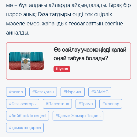
ме – бұл алдағы айларда айқындалады. Бірақ бір
нәрсе анық: Газа тағдыры енді тек өңірлік
мәселе емес, жаһандық геосаясаттың өзегіне
айналды.
Өз сайлау учаскеңізді қалай
оңай табуға болады?
Шұғыл
#әскер
#Қазақстан
#Израиль
#ХАМАС
#Газа секторы
#Палестина
#Трамп
#жоспар
#бейбітшілік кеңесі
#Қасым Жомарт Тоқаев
#қомақты қаржы