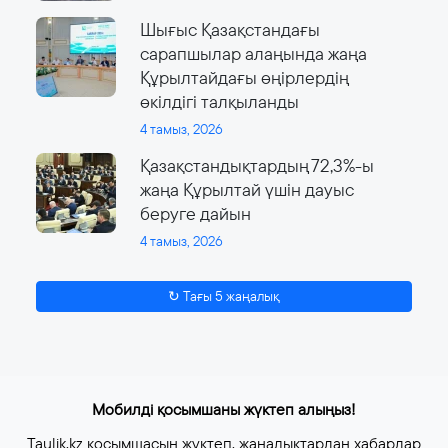
Шығыс Қазақстандағы
сарапшылар алаңында жаңа
Құрылтайдағы өңірлердің
өкілдігі талқыланды
4 тамыз, 2026
Қазақстандықтардың 72,3%-ы
жаңа Құрылтай үшін дауыс
беруге дайын
4 тамыз, 2026
↻ Тағы 5 жаңалық
Мобилді қосымшаны жүктеп алыңыз!
Taulik.kz қосымшасын жүктеп, жаңалықтардан хабардар