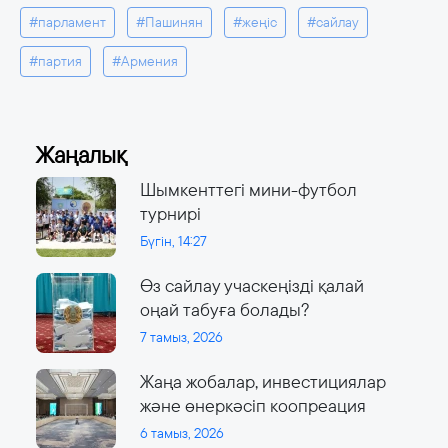
#парламент
#Пашинян
#жеңіс
#сайлау
#партия
#Армения
Жаңалық
Шымкенттегі мини-футбол
турнирі
Бүгін, 14:27
Өз сайлау учаскеңізді қалай
оңай табуға болады?
7 тамыз, 2026
Жаңа жобалар, инвестициялар
және өнеркәсіп коопреация
6 тамыз, 2026