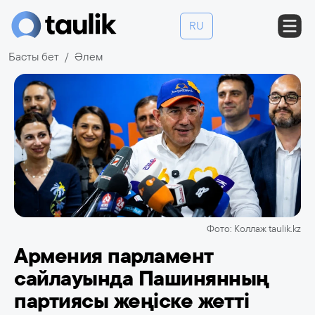
RU
Басты бет
Әлем
Фото: Коллаж taulik.kz
Армения парламент
сайлауында Пашинянның
партиясы жеңіске жетті