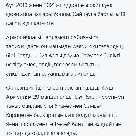
бұл 2018 және 2021 жылдардағы сайлауға
қарағанда жоғары болды. Сайлауға барлығы 18
саяси күш қатысты.
Армениядағы парламент сайлауы ел
тарихындағы ең маңызды саяси оқиғалардың
бірі болды – бұл жолы дауыс беру тек билікті
бөлісу емес, елдің геосаяси бағытын
айқындайтын сауалнамаға айналды.
Оппозиция ішкі үлесін сақтап қалды: «Күшті
Армения» 28 мандат алды. Бұл блок Ресеймен
тығыз байланысты бизнесмен Самвел
Карапетян басқаратын күш болуы маңызды.
Яғни, парламентте Ресей бағытын жақтайтын
топтар да өкілдік ала алады.