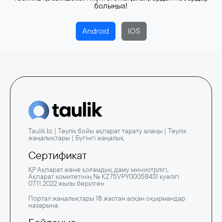
болыңыз!
Android
IOS
Taulik.kz | Тәулік бойы ақпарат тарату алаңы | Тәулік
жаңалықтары | Бүгінгі жаңалық
Сертификат
ҚР Ақпарат және қоғамдық даму министрлігі,
Ақпарат комитетінің № KZ75VPY00058431 куәлігі
07.11.2022 жылы берілген
Портал жаңалықтары 18 жастан асқан оқырмандар
назарына.