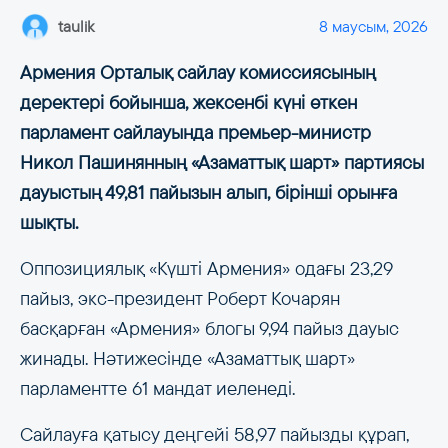
taulik
8 маусым, 2026
Армения Орталық сайлау комиссиясының
деректері бойынша, жексенбі күні өткен
парламент сайлауында премьер-министр
Никол Пашинянның «Азаматтық шарт» партиясы
дауыстың 49,81 пайызын алып, бірінші орынға
шықты.
Оппозициялық «Күшті Армения» одағы 23,29
пайыз, экс-президент Роберт Кочарян
басқарған «Армения» блогы 9,94 пайыз дауыс
жинады. Нәтижесінде «Азаматтық шарт»
парламентте 61 мандат иеленеді.
Сайлауға қатысу деңгейі 58,97 пайызды құрап,