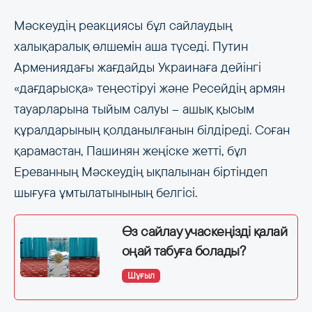
Мәскеудің реакциясы бұл сайлаудың
халықаралық өлшемін аша түседі. Путин
Армениядағы жағдайды Украинаға дейінгі
«дағдарысқа» теңестіруі және Ресейдің армян
тауарларына тыйым салуы – ашық қысым
құралдарының қолданылғанын білдіреді. Соған
қарамастан, Пашинян жеңіске жетті, бұл
Ереванның Мәскеудің ықпалынан біртіндеп
шығуға ұмтылатынының белгісі.
Өз сайлау учаскеңізді қалай
оңай табуға болады?
Шұғыл