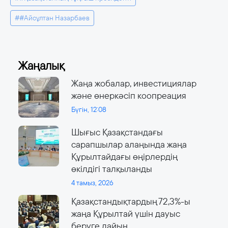
##Айсұлтан Назарбаев
Жаңалық
Жаңа жобалар, инвестициялар
және өнеркәсіп коопреация
Бүгін, 12:08
Шығыс Қазақстандағы
сарапшылар алаңында жаңа
Құрылтайдағы өңірлердің
өкілдігі талқыланды
4 тамыз, 2026
Қазақстандықтардың 72,3%-ы
жаңа Құрылтай үшін дауыс
беруге дайын