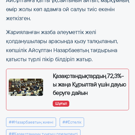
Айсұлтанға қатты ұқсайтынын айтып, марқұмның
өмір жолы көп адамға ой салуы тиіс екенін
жеткізген.
Жарияланған жазба әлеуметтік желі
қолданушылары арасында қызу талқыланып,
көпшілік Айсұлтан Назарбаевтың тағдырына
қатысты түрлі пікір білдіріп жатыр.
Қазақстандықтардың 72,3%-
ы жаңа Құрылтай үшін дауыс
беруге дайын
Шұғыл
##Назарбаевтың жиені
##Естелік
##Қазақстанның тұңғыш президенті