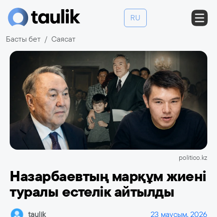
RU
Басты бет
Саясат
politico.kz
Назарбаевтың марқұм жиені
туралы естелік айтылды
taulik
23 маусым, 2026