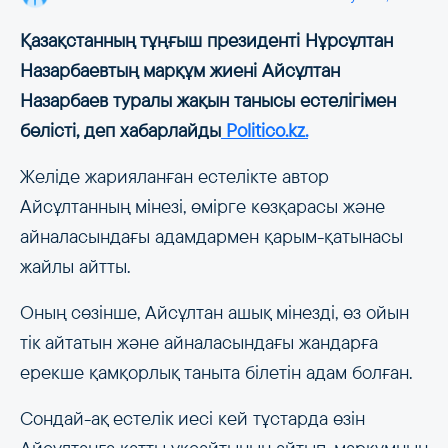
Қазақстанның тұңғыш президенті Нұрсұлтан
Назарбаевтың марқұм жиені Айсұлтан
Назарбаев туралы жақын танысы естелігімен
бөлісті, деп хабарлайды
Politico.kz.
Желіде жарияланған естелікте автор
Айсұлтанның мінезі, өмірге көзқарасы және
айналасындағы адамдармен қарым-қатынасы
жайлы айтты.
Оның сөзінше, Айсұлтан ашық мінезді, өз ойын
тік айтатын және айналасындағы жандарға
ерекше қамқорлық таныта білетін адам болған.
Сондай-ақ естелік иесі кей тұстарда өзін