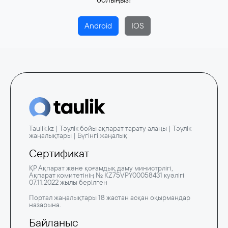
Android
IOS
Taulik.kz | Тәулік бойы ақпарат тарату алаңы | Тәулік
жаңалықтары | Бүгінгі жаңалық
Сертификат
ҚР Ақпарат және қоғамдық даму министрлігі,
Ақпарат комитетінің № KZ75VPY00058431 куәлігі
07.11.2022 жылы берілген
Портал жаңалықтары 18 жастан асқан оқырмандар
назарына.
Байланыс