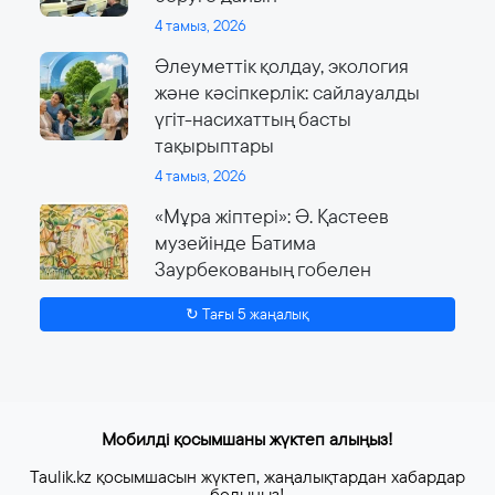
4 тамыз, 2026
Әлеуметтік қолдау, экология
және кәсіпкерлік: сайлауалды
үгіт-насихаттың басты
тақырыптары
4 тамыз, 2026
«Мұра жіптері»: Ә. Қастеев
музейінде Батима
Заурбекованың гобелен
өнеріне арналған ауқымды
↻ Тағы 5 жаңалық
көрме өтеді
4 тамыз, 2026
Мобилді қосымшаны жүктеп алыңыз!
Taulik.kz қосымшасын жүктеп, жаңалықтардан хабардар
болыңыз!