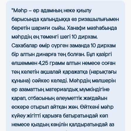
"Мәһр – ер адамның неке қиылу
барысында қалыңдыққа өз ризашылығымен
беретін шариғи сыйы. Ханафи мәзһабында
мәһрдің ең төменгі шегі 10 дирхам.
Сахабалар өмір сүрген заманда 10 дирхам
бір алтын динарға тең болған. Бұл қазіргі
өлшеммен 4,25 грамм алтын немесе соған
тең келетін ақшалай қаражатқа (нарықтағы
құнына) сәйкес келеді. Мәһрдің мөлшерін
ер азаматтың материалдық мүмкіндігіне
қарап, отбасының әлеуметтік жағдайын
ескере отырып айтқан жөн. Өйткені мәһр
күйеу жігітті қарызға батыратындай көп
немесе қыздың көңілін қалдыратындай аз