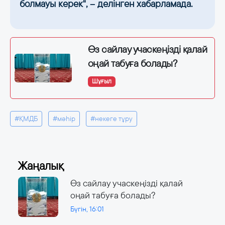
болмауы керек", – делінген хабарламада.
Өз сайлау учаскеңізді қалай
оңай табуға болады?
Шұғыл
#ҚМДБ
#мәһір
#некеге тұру
Жаңалық
Өз сайлау учаскеңізді қалай
оңай табуға болады?
Бүгін, 16:01