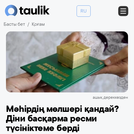
RU
Басты бет
Қоғам
ашық дереккөзден
Мәһірдің мөлшері қандай?
Діни басқарма ресми
түсініктеме берді