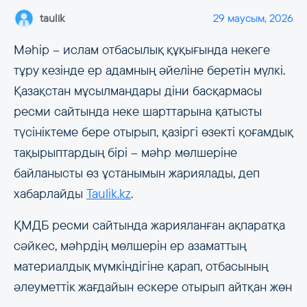
taulik
29 маусым, 2026
Мәһір – ислам отбасылық құқығында некеге
тұру кезінде ер адамның әйеліне беретін мүлкі.
Қазақстан мұсылмандары діни басқармасы
ресми сайтында неке шарттарына қатысты
түсініктеме бере отырып, қазіргі өзекті қоғамдық
тақырыптардың бірі – мәһр мөлшеріне
байланысты өз ұстанымын жариялады, деп
хабарлайды
Taulik.kz
.
ҚМДБ ресми сайтында жарияланған ақпаратқа
сәйкес, мәһрдің мөлшерін ер азаматтың
материалдық мүмкіндігіне қарап, отбасының
әлеуметтік жағдайын ескере отырып айтқан жөн