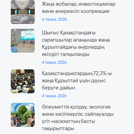
Жаңа жобалар, инвестициялар
және өнеркәсіп коопреация
6 тамыз, 2026
Шығыс Қазақстандағы
сарапшылар алаңында жаңа
Құрылтайдағы өңірлердің
өкілдігі талқыланды
4 тамыз, 2026
Қазақстандықтардың 72,3%-ы
жаңа Құрылтай үшін дауыс
беруге дайын
4 тамыз, 2026
Әлеуметтік қолдау, экология
және кәсіпкерлік: сайлауалды
үгіт-насихаттың басты
тақырыптары