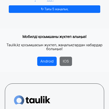
4 тамыз, 2026
↻ Тағы 5 жаңалық
Мобилді қосымшаны жүктеп алыңыз!
Taulik.kz қосымшасын жүктеп, жаңалықтардан хабардар
болыңыз!
Android
IOS