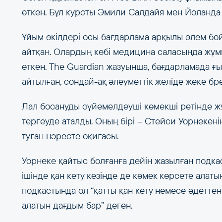
өткен. Бұл курсты Эмили Салдайя мен Йоланда 
Ұйым өкілдері осы бағдарлама арқылы әлем бо
айтқан. Олардың көбі медицина саласында жұм
өткен. The Guardian жазуынша, бағдарламада ғ
айтылған, сондай-ақ әлеуметтік желіде жеке б
Лал босануды сүйемелдеуші көмекші ретінде жұ
тергеуде аталды. Оның бірі – Стейси Уорнекенің
туған нәресте оқиғасы.
Уорнеке қайтыс болғанға дейін жазылған подка
ішінде қан кету кезінде де көмек көрсете алат
подкастында ол “қатты қан кету немесе әдеттен
алатын дағдым бар” деген.