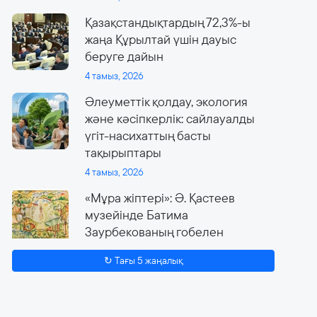
Қазақстандықтардың 72,3%-ы
жаңа Құрылтай үшін дауыс
беруге дайын
4 тамыз, 2026
Әлеуметтік қолдау, экология
және кәсіпкерлік: сайлауалды
үгіт-насихаттың басты
тақырыптары
4 тамыз, 2026
«Мұра жіптері»: Ә. Қастеев
музейінде Батима
Заурбекованың гобелен
өнеріне арналған ауқымды
↻ Тағы 5 жаңалық
көрме өтеді
4 тамыз, 2026