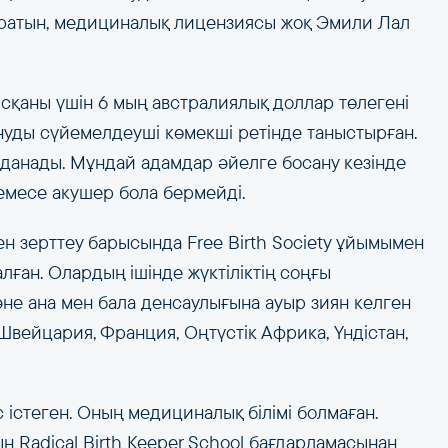
ұратын, медициналық лицензиясы жоқ Эмили Лал
сқаны үшін 6 мың австралиялық доллар төлегені
осануды сүйемелдеуші көмекші ретінде таныстырған.
олданады. Мұндай адамдар әйелге босану кезінде
немесе акушер бола бермейді.
ен зерттеу барысында Free Birth Society ұйымымен
ған. Олардың ішінде жүктіліктің соңғы
 және ана мен бала денсаулығына ауыр зиян келген
Швейцария, Франция, Оңтүстік Африка, Үндістан,
істеген. Оның медициналық білімі болмаған.
ың Radical Birth Keeper School бағдарламасынан