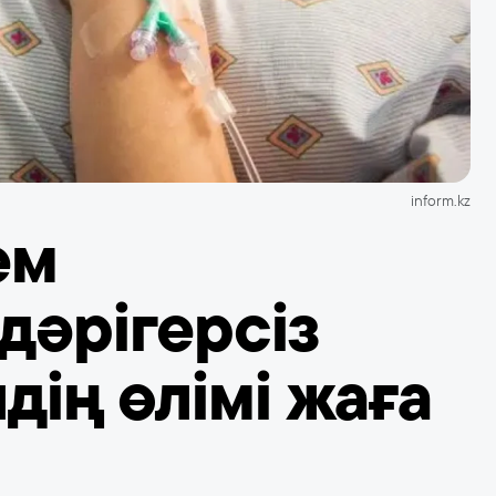
inform.kz
ем
дәрігерсіз
дің өлімі жаға