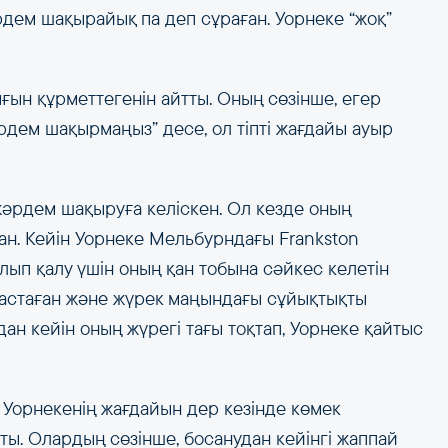
рдем шақырайық па деп сұраған. Уорнеке “жоқ”
ығын құрметтегенін айтты. Оның сөзінше, егер
рдем шақырмаңыз” десе, ол тіпті жағдайы ауыр
жәрдем шақыруға келіскен. Ол кезде оның
ан. Кейін Уорнеке Мельбурндағы Frankston
алып қалу үшін оның қан тобына сәйкес келетін
тастаған және жүрек маңындағы сұйықтықты
ан кейін оның жүрегі тағы тоқтап, Уорнеке қайтыс
Уорнекенің жағдайын дер кезінде көмек
тты. Олардың сөзінше, босанудан кейінгі жаппай