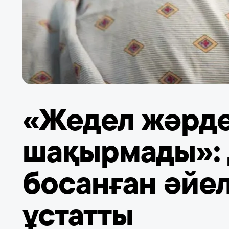
«Жедел жәрд
шақырмады»: 
босанған әйел
ұстатты