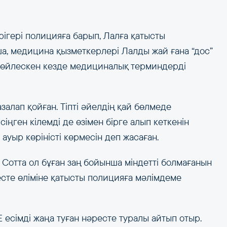
рігері полицияға барып, Лалға қатысты
а, медицина қызметкерлері Лалды жай ғана “дос”
 сөйлескен кезде медициналық терминдерді
залап қойған. Тіпті әйелдің қай бөлмеде
сіңген кілемді де өзімен бірге алып кеткенін
 ауыр көріністі көрмесін деп жасаған.
 Сотта ол бұған заң бойынша міндетті болмағанын
ресте өліміне қатысты полицияға мәлімдеме
 есімді жаңа туған нәресте туралы айтып отыр.