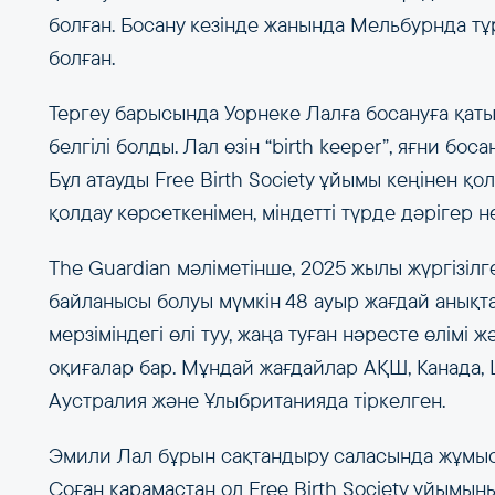
болған. Босану кезінде жанында Мельбурнда т
болған.
Тергеу барысында Уорнеке Лалға босануға қаты
белгілі болды. Лал өзін “birth keeper”, яғни б
Бұл атауды Free Birth Society ұйымы кеңінен қ
қолдау көрсеткенімен, міндетті түрде дәрігер 
The Guardian мәліметінше, 2025 жылы жүргізілг
байланысы болуы мүмкін 48 ауыр жағдай анықтал
мерзіміндегі өлі туу, жаңа туған нәресте өлімі
оқиғалар бар. Мұндай жағдайлар АҚШ, Канада, 
Аустралия және Ұлыбританияда тіркелген.
Эмили Лал бұрын сақтандыру саласында жұмыс 
Соған қарамастан ол Free Birth Society ұйымын