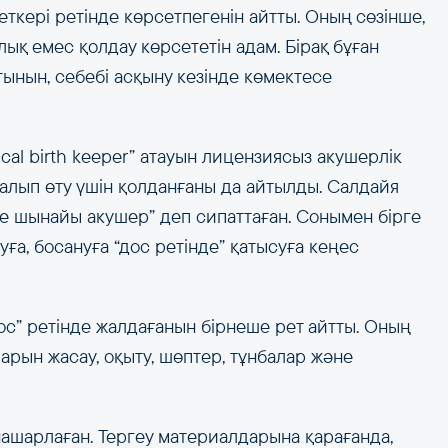
ткері ретінде көрсетпегенін айтты. Оның сөзінше,
лық емес қолдау көрсететін адам. Бірақ бұған
тынын, себебі асқыну кезінде көмектесе
ical birth keeper” атауын лицензиясыз акушерлік
алып өту үшін қолданғаны да айтылды. Салдайя
е шынайы акушер” деп сипаттаған. Сонымен бірге
ға, босануға “дос ретінде” қатысуға кеңес
ос” ретінде жалдағанын бірнеше рет айтты. Оның
спарын жасау, оқыту, шөптер, тұнбалар және
нашарлаған. Тергеу материалдарына қарағанда,