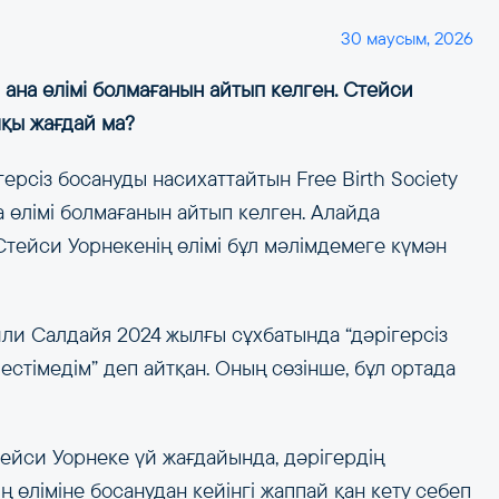
30 маусым, 2026
 ана өлімі болмағанын айтып келген. Стейси
шқы жағдай ма?
ерсіз босануды насихаттайтын Free Birth Society
 өлімі болмағанын айтып келген. Алайда
тейси Уорнекенің өлімі бұл мәлімдемеге күмән
мили Салдайя 2024 жылғы сұхбатында “дәрігерсіз
естімедім” деп айтқан. Оның сөзінше, бұл ортада
тейси Уорнеке үй жағдайында, дәрігердің
 өліміне босанудан кейінгі жаппай қан кету себеп