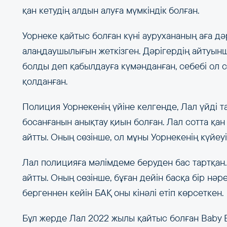
қан кетудің алдын алуға мүмкіндік болған.
Уорнеке қайтыс болған күні аурухананың аға дә
алаңдаушылығын жеткізген. Дәрігердің айтуынш
болды деп қабылдауға күмәнданған, себебі ол
қолданған.
Полиция Уорнекенің үйіне келгенде, Лал үйді та
босанғанын анықтау қиын болған. Лал сотта қан 
айтты. Оның сөзінше, ол мұны Уорнекенің күйеуі
Лал полицияға мәлімдеме беруден бас тартқан.
айтты. Оның сөзінше, бұған дейін басқа бір нә
бергеннен кейін БАҚ оны кінәлі етіп көрсеткен.
Бұл жерде Лал 2022 жылы қайтыс болған Baby E