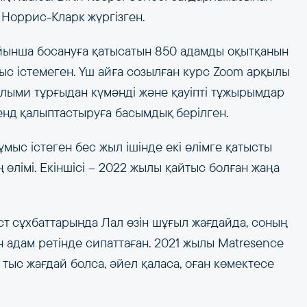
Норрис-Кларк жүргізген.
йынша босануға қатысатын 850 адамды оқытқанын
ыс істемеген. Үш айға созылған курс Zoom арқылы
ылыми тұрғыдан күмәнді және қауіпті тұжырымдар
ренд қалыптастыруға басымдық берілген.
мыс істеген бес жыл ішінде екі өлімге қатысты
 өлімі. Екіншісі – 2022 жылы қайтыс болған жаңа
ст сұхбаттарында Лал өзін шұғыл жағдайда, соның
ын адам ретінде сипаттаған. 2021 жылы Matresence
 тыс жағдай болса, әйел қаласа, оған көмектесе