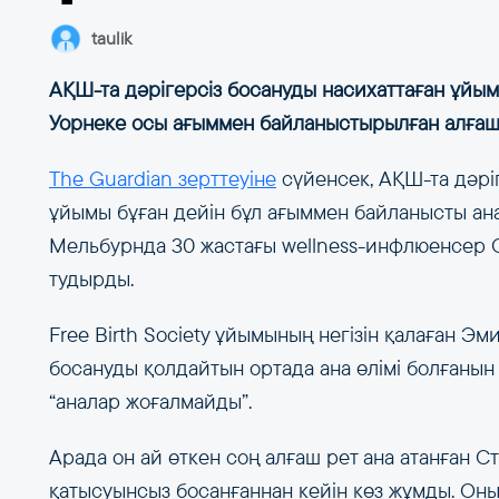
taulik
АҚШ-та дәрігерсіз босануды насихаттаған ұйым
Уорнеке осы ағыммен байланыстырылған алға
The Guardian зерттеуіне
сүйенсек, АҚШ-та дәріг
ұйымы бұған дейін бұл ағыммен байланысты ана
Мельбурнда 30 жастағы wellness-инфлюенсер С
тудырды.
Free Birth Society ұйымының негізін қалаған Э
босануды қолдайтын ортада ана өлімі болғанын 
“аналар жоғалмайды”.
Арада он ай өткен соң алғаш рет ана атанған С
қатысуынсыз босанғаннан кейін көз жұмды. Оның