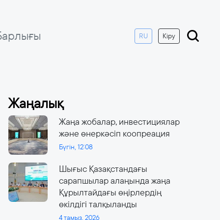
Барлығы
RU
Кіру
Жаңалық
Жаңа жобалар, инвестициялар
және өнеркәсіп коопреация
Бүгін, 12:08
Шығыс Қазақстандағы
сарапшылар алаңында жаңа
Құрылтайдағы өңірлердің
өкілдігі талқыланды
4 тамыз, 2026