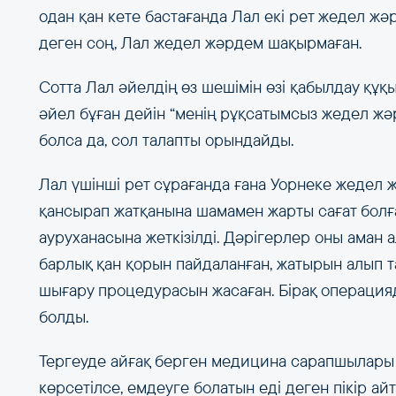
одан қан кете бастағанда Лал екі рет жедел жә
деген соң, Лал жедел жәрдем шақырмаған.
Сотта Лал әйелдің өз шешімін өзі қабылдау құқ
әйел бұған дейін “менің рұқсатымсыз жедел жә
болса да, сол талапты орындайды.
Лал үшінші рет сұрағанда ғана Уорнеке жедел 
қансырап жатқанына шамамен жарты сағат болғ
ауруханасына жеткізілді. Дәрігерлер оны аман 
барлық қан қорын пайдаланған, жатырын алып 
шығару процедурасын жасаған. Бірақ операцияд
болды.
Тергеуде айғақ берген медицина сарапшылары 
көрсетілсе, емдеуге болатын еді деген пікір ай