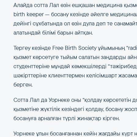
Алайда сотта Лал өзін ешқашан медицина қызме
birth keeper — босану кезінде әйелге медицина
дейінгі сұхбатында ол өзін дула деп те санамай
алатындай білімі барын айтқан.
Тергеу кезінде Free Birth Society ұйымының “rad
қызмет көрсетуге тыйым салатын заңдарды айн
студенттеріне мұндай көмекшілерді “тәжірибед
шәкірттеріне клиенттермен келісімшарт жасамау
берген.
Сотта Лал да Уорнеке оны “қолдау көрсететін д
қызметіне жүктілік кезіндегі қолдау, босану жо
босануға арналған түрлі жинақтар кірген.
Уорнеке ұлын босанғаннан кейін жағдайы күрт 