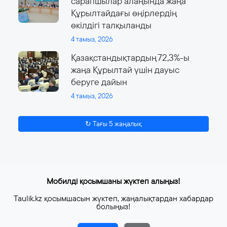
сарапшылар алаңында жаңа
Құрылтайдағы өңірлердің
өкілдігі талқыланды
4 тамыз, 2026
Қазақстандықтардың 72,3%-ы
жаңа Құрылтай үшін дауыс
беруге дайын
4 тамыз, 2026
↻ Тағы 5 жаңалық
Мобилді қосымшаны жүктеп алыңыз!
Taulik.kz қосымшасын жүктеп, жаңалықтардан хабардар
болыңыз!