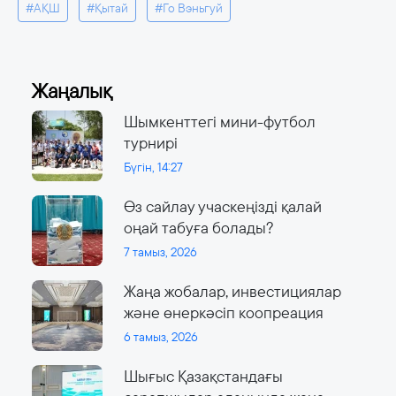
#АҚШ
#Қытай
#Го Вэньгуй
Жаңалық
Шымкенттегі мини-футбол
турнирі
Бүгін, 14:27
Өз сайлау учаскеңізді қалай
оңай табуға болады?
7 тамыз, 2026
Жаңа жобалар, инвестициялар
және өнеркәсіп коопреация
6 тамыз, 2026
Шығыс Қазақстандағы