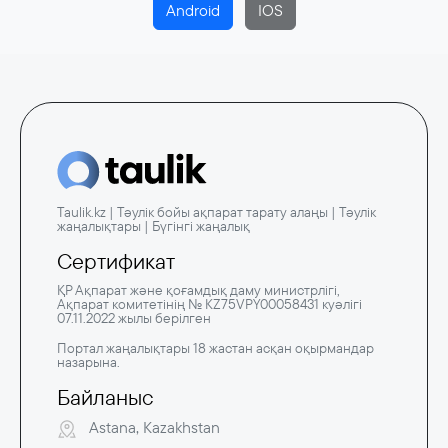
Android
IOS
Taulik.kz | Тәулік бойы ақпарат тарату алаңы | Тәулік
жаңалықтары | Бүгінгі жаңалық
Сертификат
ҚР Ақпарат және қоғамдық даму министрлігі,
Ақпарат комитетінің № KZ75VPY00058431 куәлігі
07.11.2022 жылы берілген
Портал жаңалықтары 18 жастан асқан оқырмандар
назарына.
Байланыс
Astana, Kazakhstan