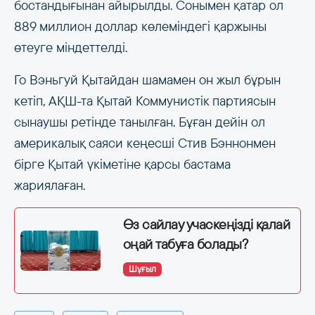
бостандығынан айырылды. Сонымен қатар ол
889 миллион доллар көлеміндегі қаржыны
өтеуге міндеттелді.
Го Вэньгуй Қытайдан шамамен он жыл бұрын
кетіп, АҚШ-та Қытай Коммунистік партиясын
сынаушы ретінде танылған. Бұған дейін ол
америкалық саяси кеңесші Стив Бэннонмен
бірге Қытай үкіметіне қарсы бастама
жариялаған.
Өз сайлау учаскеңізді қалай
оңай табуға болады?
Шұғыл