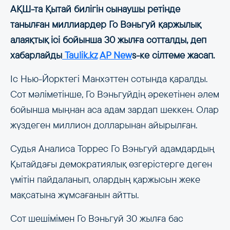
АҚШ-та Қытай билігін сынаушы ретінде
танылған миллиардер Го Вэньгуй қаржылық
алаяқтық ісі бойынша 30 жылға сотталды, деп
хабарлайды
Taulik.kz
AP New
s-ке сілтеме жасап.
Іс Нью-Йорктегі Манхэттен сотында қаралды.
Сот мәліметінше, Го Вэньгуйдің әрекетінен әлем
бойынша мыңнан аса адам зардап шеккен. Олар
жүздеген миллион долларынан айырылған.
Судья Аналиса Торрес Го Вэньгуй адамдардың
Қытайдағы демократиялық өзгерістерге деген
үмітін пайдаланып, олардың қаржысын жеке
мақсатына жұмсағанын айтты.
Сот шешімімен Го Вэньгуй 30 жылға бас