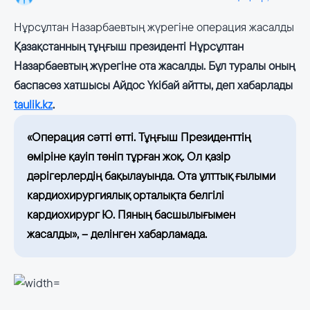
Нұрсұлтан Назарбаевтың жүрегіне операция жасалды
Қазақстанның тұңғыш президенті Нұрсұлтан
Назарбаевтың жүрегіне ота жасалды. Бұл туралы оның
баспасөз хатшысы Айдос Үкібай айтты, деп хабарлады
taulik.kz
.
«Операция сәтті өтті. Тұңғыш Президенттің
өміріне қауіп төніп тұрған жоқ. Ол қазір
дәрігерлердің бақылауында. Ота ұлттық ғылыми
кардиохирургиялық орталықта белгілі
кардиохирург Ю. Пяның басшылығымен
жасалды», – делінген хабарламада.