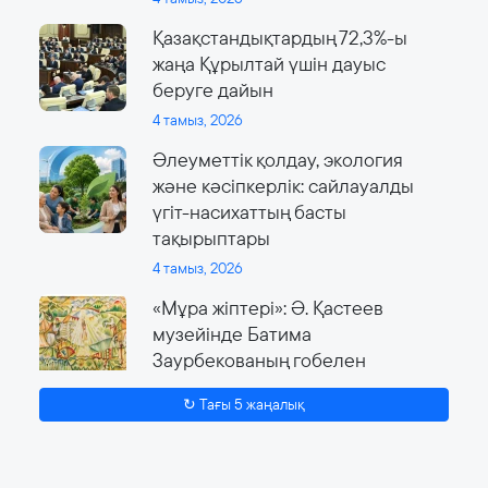
Қазақстандықтардың 72,3%-ы
жаңа Құрылтай үшін дауыс
беруге дайын
4 тамыз, 2026
Әлеуметтік қолдау, экология
және кәсіпкерлік: сайлауалды
үгіт-насихаттың басты
тақырыптары
4 тамыз, 2026
«Мұра жіптері»: Ә. Қастеев
музейінде Батима
Заурбекованың гобелен
өнеріне арналған ауқымды
↻ Тағы 5 жаңалық
көрме өтеді
4 тамыз, 2026