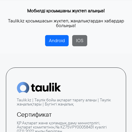
Мобилді қосымшаны жүктеп алыңыз!
Taulik.kz қосымшасын жүктеп, жаңалықтардан хабардар
болыңыз!
Android
IOS
Taulik.kz | Тәулік бойы ақпарат тарату алаңы | Тәулік
жаңалықтары | Бүгінгі жаңалық
Сертификат
ҚР Ақпарат және қоғамдық даму министрлігі,
Ақпарат комитетінің № KZ75VPY00058431 куәлігі
07.11.2022 жылы берілген