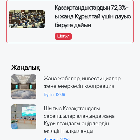
Қазақстандықтардың 72,3%-
ы жаңа Құрылтай үшін дауыс
беруге дайын
Шұғыл
Жаңалық
Жаңа жобалар, инвестициялар
және өнеркәсіп коопреация
Бүгін, 12:08
Шығыс Қазақстандағы
сарапшылар алаңында жаңа
Құрылтайдағы өңірлердің
өкілдігі талқыланды
4 тамыз, 2026