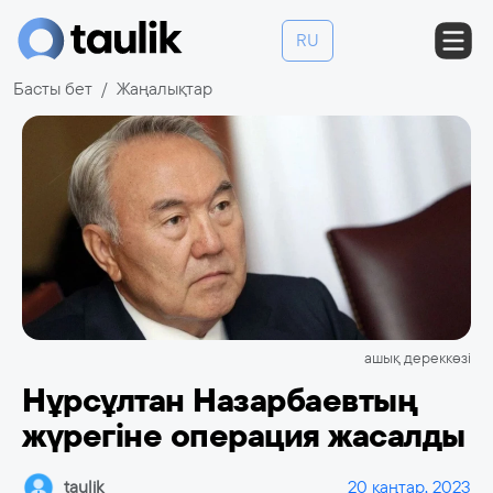
RU
Басты бет
Жаңалықтар
ашық дереккөзі
Нұрсұлтан Назарбаевтың
жүрегіне операция жасалды
taulik
20 қаңтар, 2023