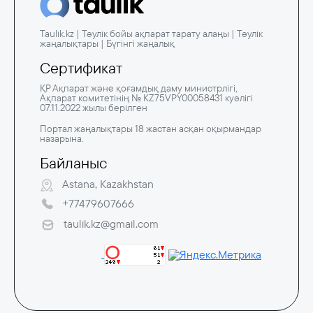
Taulik.kz | Тәулік бойы ақпарат тарату алаңы | Тәулік
жаңалықтары | Бүгінгі жаңалық
Сертификат
ҚР Ақпарат және қоғамдық даму министрлігі,
Ақпарат комитетінің № KZ75VPY00058431 куәлігі
07.11.2022 жылы берілген
Портал жаңалықтары 18 жастан асқан оқырмандар
назарына.
Байланыс
Astana, Kazakhstan
+77479607666
taulik.kz@gmail.com