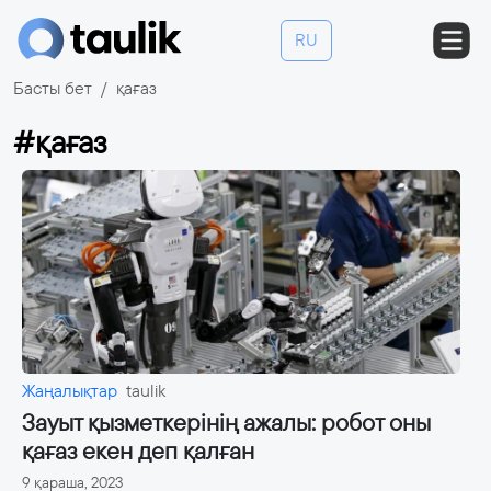
RU
Басты бет
қағаз
#қағаз
Жаңалықтар
taulik
Зауыт қызметкерінің ажалы: робот оны
қағаз екен деп қалған
9 қараша, 2023