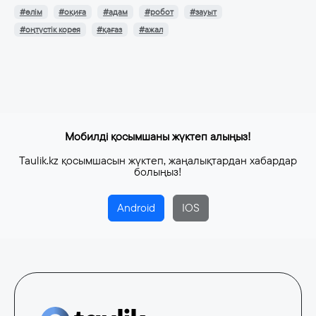
#өлім
#оқиға
#адам
#робот
#зауыт
#оңтүстік корея
#қағаз
#ажал
Мобилді қосымшаны жүктеп алыңыз!
Taulik.kz қосымшасын жүктеп, жаңалықтардан хабардар
болыңыз!
Android
IOS