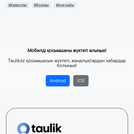
#Қазақстан
#болжам
#Ауа-райы
Мобилді қосымшаны жүктеп алыңыз!
Taulik.kz қосымшасын жүктеп, жаңалықтардан хабардар
болыңыз!
Android
IOS