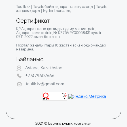
Taulik.kz | Тәулік бойы ақпарат тарату алаңы | Тәулік
жаңалықтары | Бүгінгі жаңалық
Сертификат
ҚР Ақпарат және қоғамдық даму министрлігі,
Ақпарат комитетінің № KZ75VPY00058431 куәлігі
07.11.2022 жылы берілген
Портал жаңалықтары 18 жастан асқан оқырмандар
назарына.
Байланыс
Astana, Kazakhstan
+77479607666
taulik.kz@gmail.com
2024 © Барлық құқық қорғалған