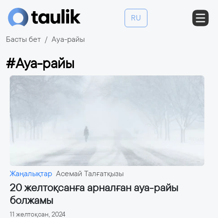
RU
Басты бет
Ауа-райы
#Ауа-райы
Жаңалықтар
Асемай Талғатқызы
20 желтоқсанға арналған ауа-райы
болжамы
11 желтоқсан, 2024