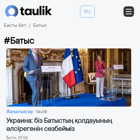
RU
Басты бет
Батыс
#Батыс
Жаңалықтар
taulik
Украина: біз Батыстың қолдауының
әлсірегенін сезбейміз
Бүгін, 01:06