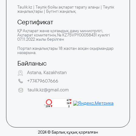
Taulik.kz | Тәулік бойы ақпарат тарату алаңы | Тәулік
жаңалықтары | Бүгінгі жаңалық
Сертификат
ҚР Ақпарат және қоғамдық даму министрлігі,
Ақпарат комитетінің № KZ75VPY00058431 куәлігі
07.11.2022 жылы берілген
Портал жаңалықтары 18 жастан асқан оқырмандар
назарына.
Байланыс
Astana, Kazakhstan
+77479607666
taulik.kz@gmail.com
2024 © Барлық құқық қорғалған