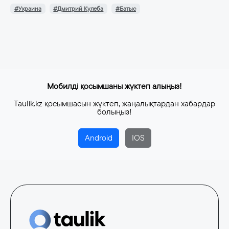
#Украина
#Дмитрий Кулеба
#Батыс
Мобилді қосымшаны жүктеп алыңыз!
Taulik.kz қосымшасын жүктеп, жаңалықтардан хабардар
болыңыз!
Android
IOS