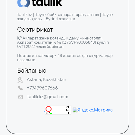
Taulik.kz | Тәулік бойы ақпарат тарату алаңы | Тәулік
жаңалықтары | Бүгінгі жаңалық
Сертификат
ҚР Ақпарат және қоғамдық даму министрлігі,
Ақпарат комитетінің № KZ75VPY00058431 куәлігі
07.11.2022 жылы берілген
Портал жаңалықтары 18 жастан асқан оқырмандар
назарына.
Байланыс
Astana, Kazakhstan
+77479607666
taulik.kz@gmail.com