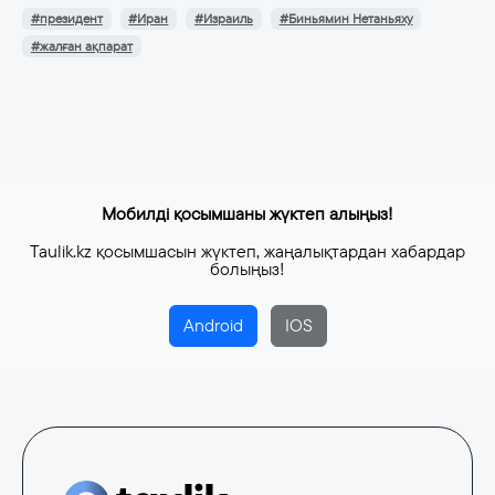
#президент
#Иран
#Израиль
#Биньямин Нетаньяху
#жалған ақпарат
Мобилді қосымшаны жүктеп алыңыз!
Taulik.kz қосымшасын жүктеп, жаңалықтардан хабардар
болыңыз!
Android
IOS