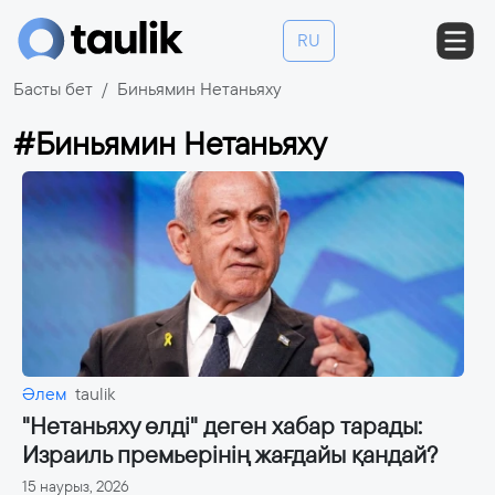
RU
Басты бет
Биньямин Нетаньяху
#Биньямин Нетаньяху
Әлем
taulik
"Нетаньяху өлді" деген хабар тарады:
Израиль премьерінің жағдайы қандай?
15 наурыз, 2026