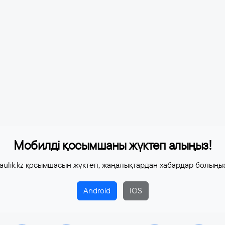
Мобилді қосымшаны жүктеп алыңыз!
aulik.kz қосымшасын жүктеп, жаңалықтардан хабардар болыңы
Android
IOS