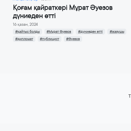
Қоғам қайраткері Мұрат Әуезов
дүниеден өтті
16 қазан, 2024
#қайтыс болды
#Мұрат Әуезов
#дүниеден өтті
#жазушы
#дипломат
#публицист
#Әуезов
T