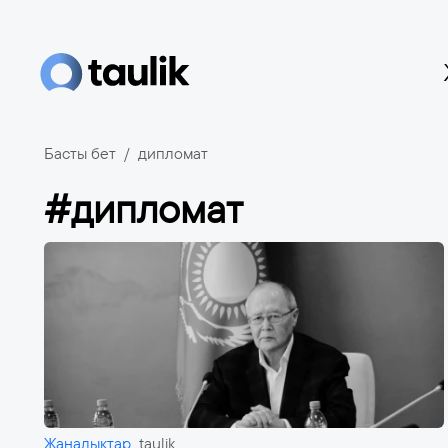
Басты бет
дипломат
#дипломат
Жаңалықтар
taulik