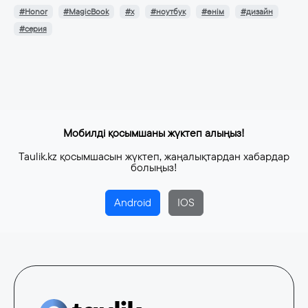
#Honor
#MagicBook
#x
#ноутбук
#өнім
#дизайн
#серия
Мобилді қосымшаны жүктеп алыңыз!
Taulik.kz қосымшасын жүктеп, жаңалықтардан хабардар
болыңыз!
Android
IOS