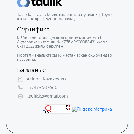
Taulik.kz | Тәулік бойы ақпарат тарату алаңы | Тәулік
жаңалықтары | Бүгінгі жаңалық
Сертификат
ҚР Ақпарат және қоғамдық даму министрлігі,
Ақпарат комитетінің № KZ75VPY00058431 куәлігі
07.11.2022 жылы берілген
Портал жаңалықтары 18 жастан асқан оқырмандар
назарына.
Байланыс
Astana, Kazakhstan
+77479607666
taulik.kz@gmail.com