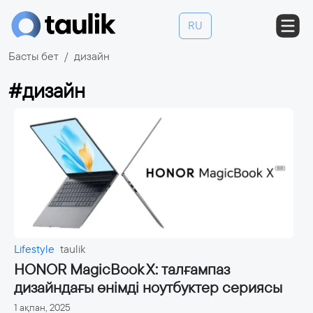
RU
Басты бет
дизайн
#дизайн
Lifestyle
taulik
HONOR MagicBook X: талғампаз
дизайндағы өнімді ноутбуктер сериясы
1 ақпан, 2025