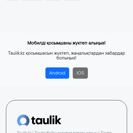
Мобилді қосымшаны жүктеп алыңыз!
Taulik.kz қосымшасын жүктеп, жаңалықтардан хабардар
болыңыз!
Android
IOS
Taulik.kz | Тәулік бойы ақпарат тарату алаңы | Тәулік