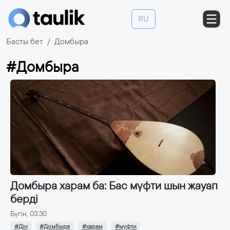
RU
Басты бет
Домбыра
#Домбыра
Домбыра харам ба: Бас мүфти шын жауап
берді
Бүгін, 03:30
#Дін
#Домбыра
#харам
#мүфти