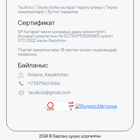
Taulik.kz | Тәулік бойы ақпарат тарату алаңы | Тәулік
жаңалықтары | Бүгінгі жаңалық
Сертификат
ҚР Ақпарат және қоғамдық даму министрлігі,
Ақпарат комитетінің № KZ75VPY00058431 куәлігі
07.11.2022 жылы берілген
Портал жаңалықтары 18 жастан асқан оқырмандар
назарына.
Байланыс
Astana, Kazakhstan
+77479607666
taulik.kz@gmail.com
2024 © Барлық құқық қорғалған