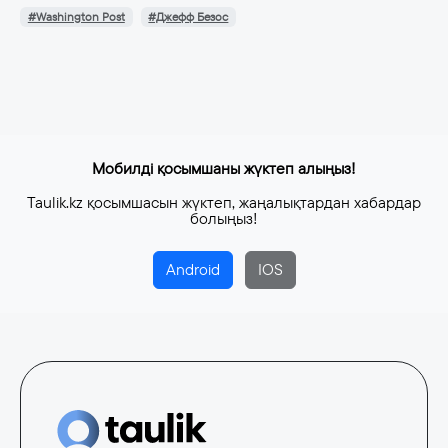
#Washington Post
#Джефф Безос
Мобилді қосымшаны жүктеп алыңыз!
Taulik.kz қосымшасын жүктеп, жаңалықтардан хабардар
болыңыз!
Android
IOS