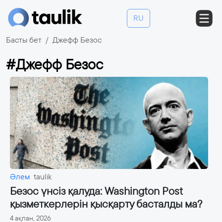
RU
Басты бет
Джефф Безос
#Джефф Безос
Әлем
taulik
Безос үнсіз қалуда: Washington Post
қызметкерлерін қысқарту басталды ма?
4 ақпан, 2026