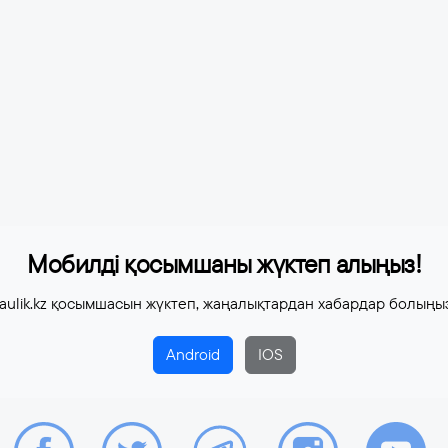
Мобилді қосымшаны жүктеп алыңыз!
aulik.kz қосымшасын жүктеп, жаңалықтардан хабардар болыңы
Android
IOS