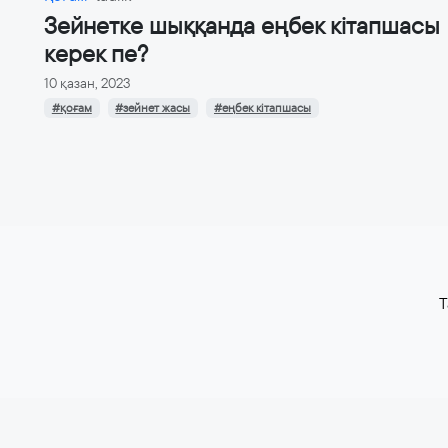
Зейнетке шыққанда еңбек кітапшасы
керек пе?
10 қазан, 2023
#қоғам
#зейнет жасы
#еңбек кітапшасы
T