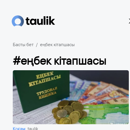
Басты бет
еңбек кітапшасы
#еңбек кітапшасы
Қоғам
taulik