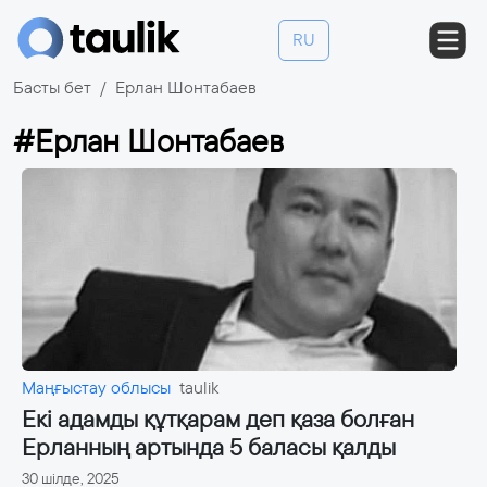
RU
Басты бет
Ерлан Шонтабаев
#Ерлан Шонтабаев
Маңғыстау облысы
taulik
Екі адамды құтқарам деп қаза болған
Ерланның артында 5 баласы қалды
30 шілде, 2025