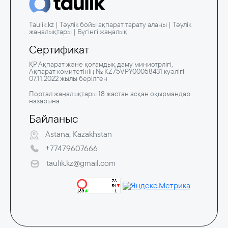
Taulik.kz | Тәулік бойы ақпарат тарату алаңы | Тәулік
жаңалықтары | Бүгінгі жаңалық
Сертификат
ҚР Ақпарат және қоғамдық даму министрлігі,
Ақпарат комитетінің № KZ75VPY00058431 куәлігі
07.11.2022 жылы берілген
Портал жаңалықтары 18 жастан асқан оқырмандар
назарына.
Байланыс
Astana, Kazakhstan
+77479607666
taulik.kz@gmail.com