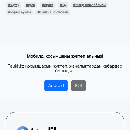
#Ақтау
#қаза
#оқиға
#Су
#Маңғыстау облысы
#құрық ауылы
#Ерлан Шонтабаев
Мобилді қосымшаны жүктеп алыңыз!
Taulik.kz қосымшасын жүктеп, жаңалықтардан хабардар
болыңыз!
Android
IOS