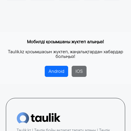
Мобилді қосымшаны жүктеп алыңыз!
Taulik.kz қосымшасын жүктеп, жаңалықтардан хабардар
болыңыз!
Android
IOS
Taulik.kz | Тәулік бойы ақпарат тарату алаңы | Тәулік