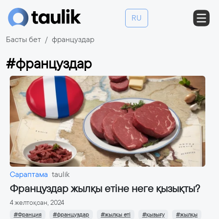
RU
Басты бет
француздар
#француздар
Сараптама
taulik
Француздар жылқы етіне неге қызықты?
4 желтоқсан, 2024
#Франция
#француздар
#жылқы еті
#қызығу
#жылқы