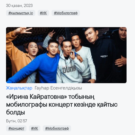
30 қазан, 2023
#қылмыстық іс
#ИК
#Мобилограф
Жаңалықтар
Гауһар Есенгелдіқызы
«Ирина Кайратовна» тобының
мобилографы концерт кезінде қайтыс
болды
Бүгін, 02:57
#концерт
#ИК
#Мобилограф