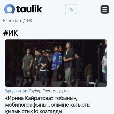
RU
Басты бет
ИК
#ИК
Жаңалықтар
Гауһар Есенгелдіқызы
«Ирина Кайратова» тобының
мобилографының өліміне қатысты
қылмыстық іс қозғалды