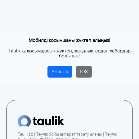
Мобилді қосымшаны жүктеп алыңыз!
Taulik.kz қосымшасын жүктеп, жаңалықтардан хабардар
болыңыз!
Android
IOS
Taulik.kz | Тәулік бойы ақпарат тарату алаңы | Тәулік
жаңалықтары | Бүгінгі жаңалық