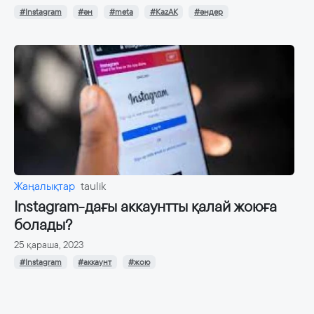
#Instagram
#ән
#meta
#KazAK
#әндер
Жаңалықтар
taulik
Instagram-дағы аккаунтты қалай жоюға
болады?
25 қараша, 2023
#Instagram
#аккаунт
#жою