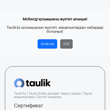
Мобилді қосымшаны жүктеп алыңыз!
Taulik.kz қосымшасын жүктеп, жаңалықтардан хабардар
болыңыз!
Android
IOS
Taulik.kz | Тәулік бойы ақпарат тарату алаңы | Тәулік
жаңалықтары | Бүгінгі жаңалық
Сертификат