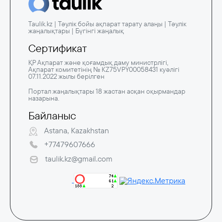
Taulik.kz | Тәулік бойы ақпарат тарату алаңы | Тәулік
жаңалықтары | Бүгінгі жаңалық
Сертификат
ҚР Ақпарат және қоғамдық даму министрлігі,
Ақпарат комитетінің № KZ75VPY00058431 куәлігі
07.11.2022 жылы берілген
Портал жаңалықтары 18 жастан асқан оқырмандар
назарына.
Байланыс
Astana, Kazakhstan
+77479607666
taulik.kz@gmail.com