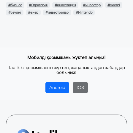
#бизнес
#Стратегия
#инвестиция
#инвестор
#ежелгі
#сәулет
#өнер
#инвесторлар
#Nintendo
Мобилді қосымшаны жүктеп алыңыз!
Taulik.kz қосымшасын жүктеп, жаңалықтардан хабардар
болыңыз!
Android
IOS