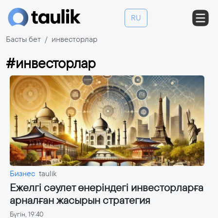
RU
Басты бет
инвесторлар
#инвесторлар
Бизнес
taulik
Ежелгі сәулет өнеріндегі инвесторларға
арналған жасырын стратегия
Бүгін, 19:40