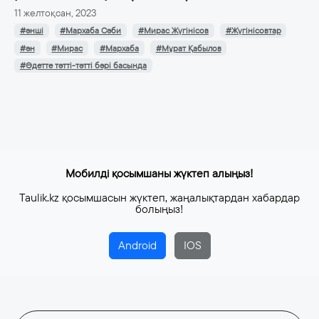
11 желтоқсан, 2023
#әнші
#Мархаба Сәби
#Мирас Жүгінісов
#Жүгінісовтар
#ән
#Мирас
#Мархаба
#Мұрат Қабылов
#Әдетте тәтті-тәтті бәрі басында
Мобилді қосымшаны жүктеп алыңыз!
Taulik.kz қосымшасын жүктеп, жаңалықтардан хабардар
болыңыз!
Android
IOS