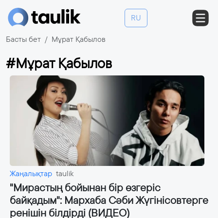
RU
Басты бет
Мұрат Қабылов
#Мұрат Қабылов
Жаңалықтар
taulik
"Мирастың бойынан бір өзгеріс
байқадым": Мархаба Сәби Жүгінісовтерге
ренішін білдірді (ВИДЕО)