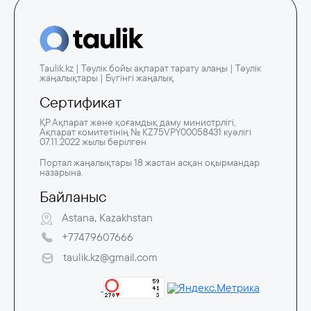
Taulik.kz | Тәулік бойы ақпарат тарату алаңы | Тәулік
жаңалықтары | Бүгінгі жаңалық
Сертификат
ҚР Ақпарат және қоғамдық даму министрлігі,
Ақпарат комитетінің № KZ75VPY00058431 куәлігі
07.11.2022 жылы берілген
Портал жаңалықтары 18 жастан асқан оқырмандар
назарына.
Байланыс
Astana, Kazakhstan
+77479607666
taulik.kz@gmail.com