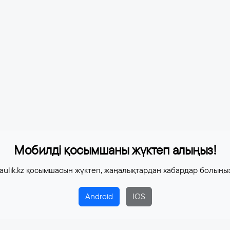
Мобилді қосымшаны жүктеп алыңыз!
aulik.kz қосымшасын жүктеп, жаңалықтардан хабардар болыңы
Android
IOS