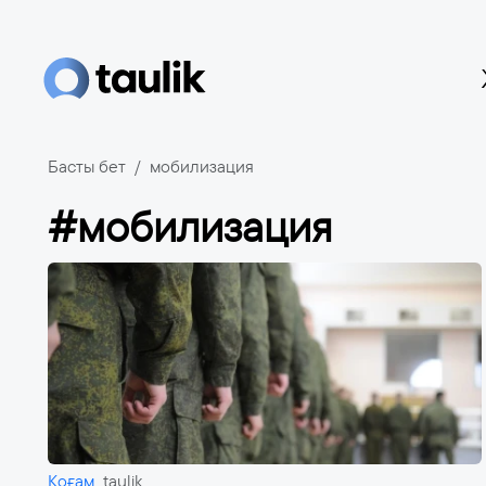
Басты бет
мобилизация
#мобилизация
Қоғам
taulik