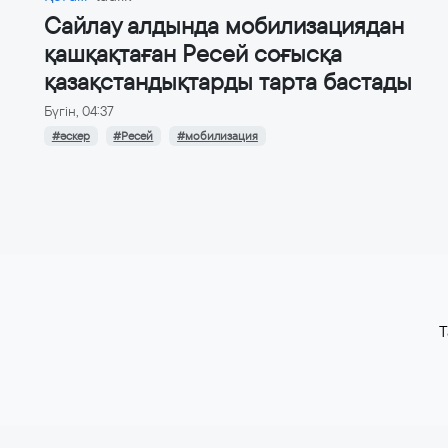
Сайлау алдында мобилизациядан
қашқақтаған Ресей соғысқа
қазақстандықтарды тарта бастады
Бүгін, 04:37
#әскер
#Ресей
#мобилизация
T