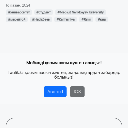
16 қазан, 2024
#университет
#студент
#Maqsut Narikbayev University
#мерейтой
#Нәрікбаев
#Кalifarniya
#Raim
#кеш
Мобилді қосымшаны жүктеп алыңыз!
Taulik.kz қосымшасын жүктеп, жаңалықтардан хабардар
болыңыз!
Android
IOS