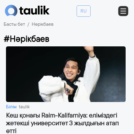
RU
Басты бет
Нәрікбаев
#Нәрікбаев
Білім
taulik
Кеш қонағы Raim-Кalifarniya: еліміздегі
жетекші университет 3 жылдығын атап
өтті