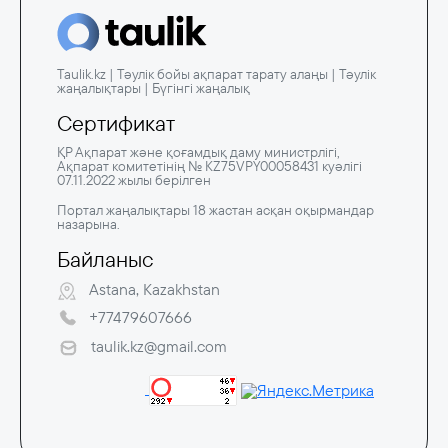
Taulik.kz | Тәулік бойы ақпарат тарату алаңы | Тәулік
жаңалықтары | Бүгінгі жаңалық
Сертификат
ҚР Ақпарат және қоғамдық даму министрлігі,
Ақпарат комитетінің № KZ75VPY00058431 куәлігі
07.11.2022 жылы берілген
Портал жаңалықтары 18 жастан асқан оқырмандар
назарына.
Байланыс
Astana, Kazakhstan
+77479607666
taulik.kz@gmail.com