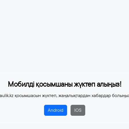
Мобилді қосымшаны жүктеп алыңыз!
aulik.kz қосымшасын жүктеп, жаңалықтардан хабардар болыңы
Android
IOS