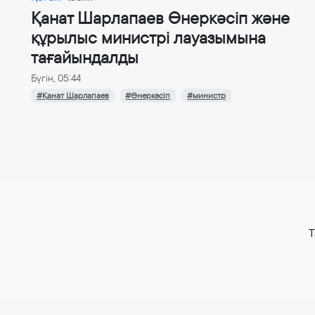
Қанат Шарлапаев Өнеркәсіп және
құрылыс министрі лауазымына
тағайындалды
Бүгін, 05:44
#Қанат Шарлапаев
#Өнеркәсіп
#министр
T