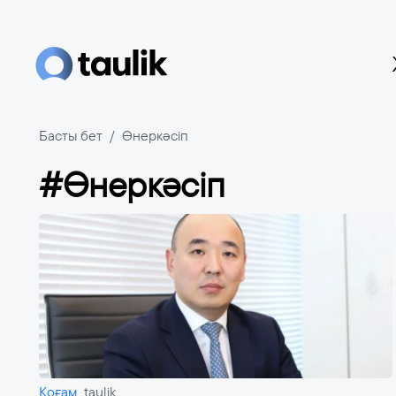
Басты бет
Өнеркәсіп
#Өнеркәсіп
Қоғам
taulik