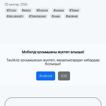
22 қаңтар, 2026
#Путин
#жеңіс
#Еуропа
#қысым
#Трамп
#сес көрсету
#Гренландия
#ошақ
#көлеңке
Мобилді қосымшаны жүктеп алыңыз!
Taulik.kz қосымшасын жүктеп, жаңалықтардан хабардар
болыңыз!
Android
IOS