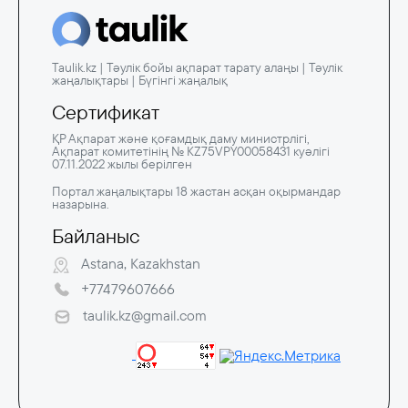
Taulik.kz | Тәулік бойы ақпарат тарату алаңы | Тәулік
жаңалықтары | Бүгінгі жаңалық
Сертификат
ҚР Ақпарат және қоғамдық даму министрлігі,
Ақпарат комитетінің № KZ75VPY00058431 куәлігі
07.11.2022 жылы берілген
Портал жаңалықтары 18 жастан асқан оқырмандар
назарына.
Байланыс
Astana, Kazakhstan
+77479607666
taulik.kz@gmail.com