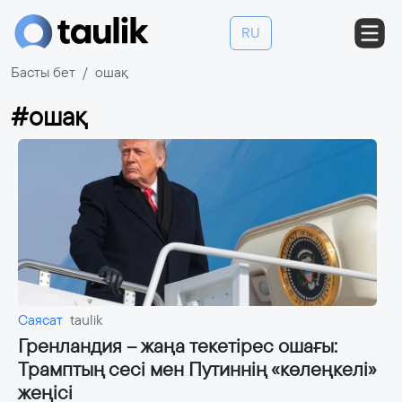
RU
Басты бет
ошақ
#ошақ
Саясат
taulik
Гренландия – жаңа текетірес ошағы:
Трамптың сесі мен Путиннің «көлеңкелі»
жеңісі