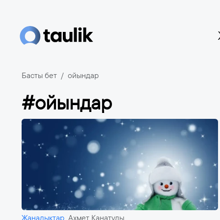
Басты бет
ойындар
#ойындар
Жаңалықтар
Ахмет Қанатұлы