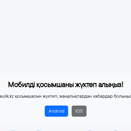
Мобилді қосымшаны жүктеп алыңыз!
aulik.kz қосымшасын жүктеп, жаңалықтардан хабардар болыңы
Android
IOS