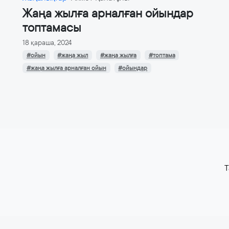
Жаңа жылға арналған ойындар
топтамасы
18 қараша, 2024
#ойын
#жаңа жыл
#жаңа жылға
#топтама
#жаңа жылға арналған ойын
#ойындар
T