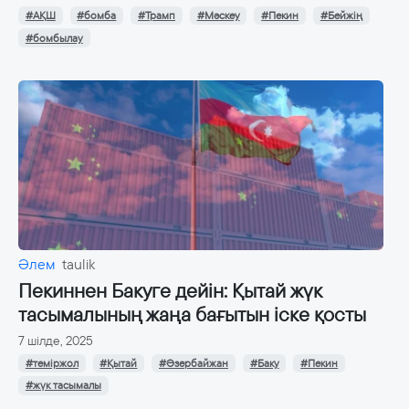
#АҚШ
#бомба
#Трамп
#Мәскеу
#Пекин
#Бейжің
#бомбылау
Әлем
taulik
Пекиннен Бакуге дейін: Қытай жүк
тасымалының жаңа бағытын іске қосты
7 шілде, 2025
#теміржол
#Қытай
#Әзербайжан
#Баку
#Пекин
#жүк тасымалы