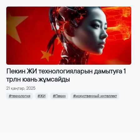
Пекин ЖИ технологияларын дамытуға 1
трлн юань жұмсайды
21 қаңтар, 2025
#технология
#ЖИ
#Пекин
#искуственный интеллект