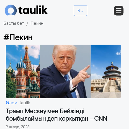
RU
Басты бет
Пекин
#Пекин
Әлем
taulik
Трамп Мәскеу мен Бейжіңді
бомбылаймын деп қорқытқан – CNN
9 шілде, 2025