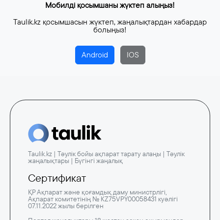
Мобилді қосымшаны жүктеп алыңыз!
Taulik.kz қосымшасын жүктеп, жаңалықтардан хабардар
болыңыз!
Android
IOS
Taulik.kz | Тәулік бойы ақпарат тарату алаңы | Тәулік
жаңалықтары | Бүгінгі жаңалық
Сертификат
ҚР Ақпарат және қоғамдық даму министрлігі,
Ақпарат комитетінің № KZ75VPY00058431 куәлігі
07.11.2022 жылы берілген