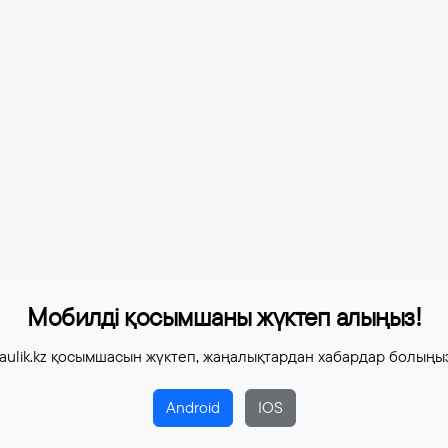
Мобилді қосымшаны жүктеп алыңыз!
aulik.kz қосымшасын жүктеп, жаңалықтардан хабардар болыңы
Android
IOS