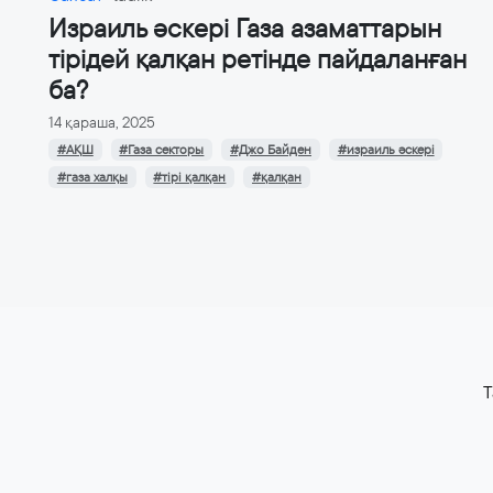
Израиль әскері Газа азаматтарын
тірідей қалқан ретінде пайдаланған
ба?
14 қараша, 2025
#АҚШ
#Газа секторы
#Джо Байден
#израиль әскері
#газа халқы
#тірі қалқан
#қалқан
T