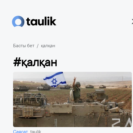
Басты бет
қалқан
#қалқан
Саясат
taulik