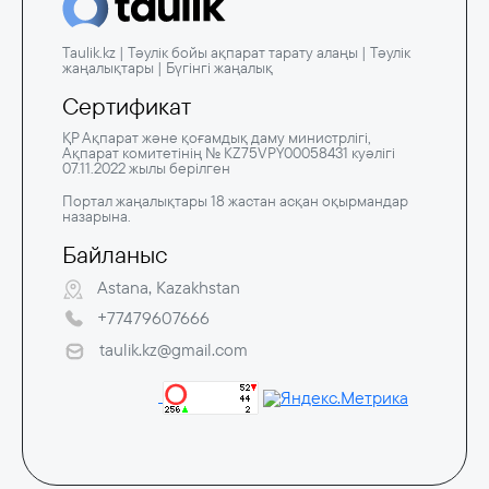
Taulik.kz | Тәулік бойы ақпарат тарату алаңы | Тәулік
жаңалықтары | Бүгінгі жаңалық
Сертификат
ҚР Ақпарат және қоғамдық даму министрлігі,
Ақпарат комитетінің № KZ75VPY00058431 куәлігі
07.11.2022 жылы берілген
Портал жаңалықтары 18 жастан асқан оқырмандар
назарына.
Байланыс
Astana, Kazakhstan
+77479607666
taulik.kz@gmail.com