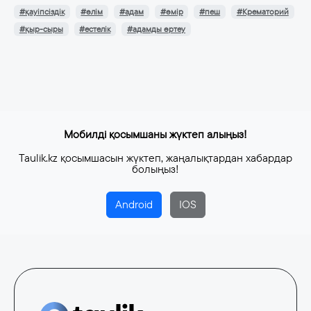
#қауіпсіздік
#өлім
#адам
#өмір
#пеш
#Крематорий
#қыр-сыры
#естелік
#адамды өртеу
Мобилді қосымшаны жүктеп алыңыз!
Taulik.kz қосымшасын жүктеп, жаңалықтардан хабардар
болыңыз!
Android
IOS