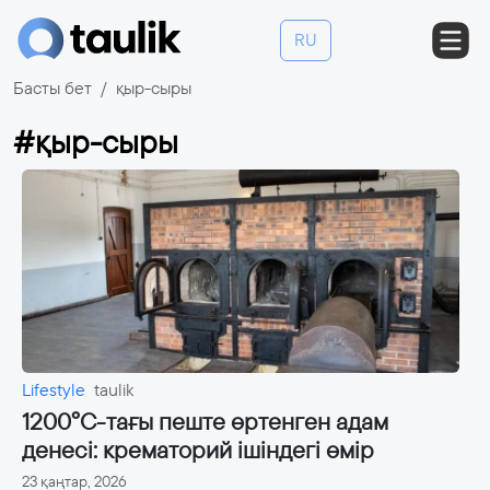
RU
Басты бет
қыр-сыры
#қыр-сыры
Lifestyle
taulik
1200°C-тағы пеште өртенген адам
денесі: крематорий ішіндегі өмір
23 қаңтар, 2026