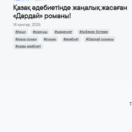
Қазақ әдебиетінде жаңалық жасаған
«Дардай» романы!
14 қаңтар, 2026
#Ақын
#жазушы
#мәдениет
#Ақберен Елгезек
#жаңа роман
#роман
#әдебиет
#Дардай романы
#қазақ әдебиеті
T