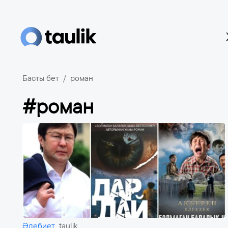
Басты бет
роман
#роман
Әдебиет
taulik