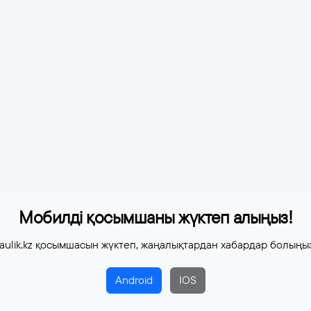
Мобилді қосымшаны жүктеп алыңыз!
aulik.kz қосымшасын жүктеп, жаңалықтардан хабардар болыңы
Android
IOS