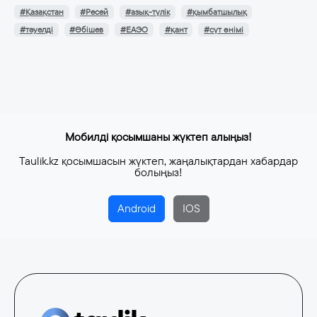
#Қазақстан
#Ресей
#азық-түлік
#қымбатшылық
#тәуелді
#Әбішев
#ЕАЭО
#қант
#сүт өнімі
Мобилді қосымшаны жүктеп алыңыз!
Taulik.kz қосымшасын жүктеп, жаңалықтардан хабардар
болыңыз!
Android
IOS