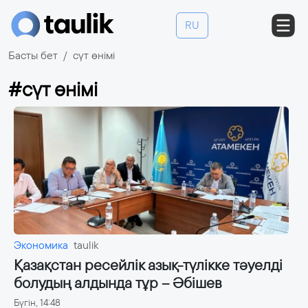
RU
Басты бет
сүт өнімі
#сүт өнімі
Экономика
taulik
Қазақстан ресейлік азық-түлікке тәуелді
болудың алдында тұр – Әбішев
Бүгін, 14:48