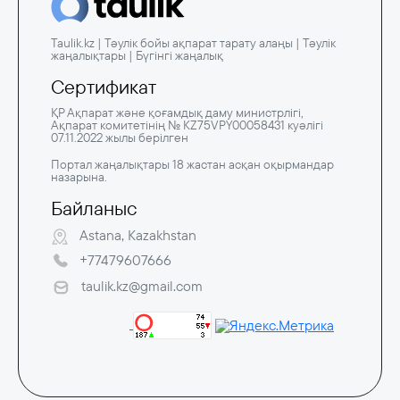
Taulik.kz | Тәулік бойы ақпарат тарату алаңы | Тәулік
жаңалықтары | Бүгінгі жаңалық
Сертификат
ҚР Ақпарат және қоғамдық даму министрлігі,
Ақпарат комитетінің № KZ75VPY00058431 куәлігі
07.11.2022 жылы берілген
Портал жаңалықтары 18 жастан асқан оқырмандар
назарына.
Байланыс
Astana, Kazakhstan
+77479607666
taulik.kz@gmail.com