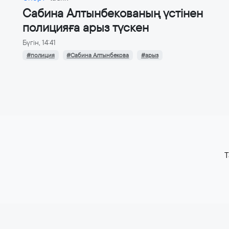
Сабина Алтынбекованың үстінен
полицияға арыз түскен
Бүгін, 14:41
#полиция
#Сабина Алтынбекова
#арыз
T