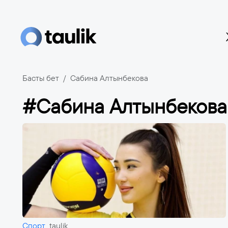
Басты бет
Сабина Алтынбекова
#Сабина Алтынбекова
Спорт
taulik