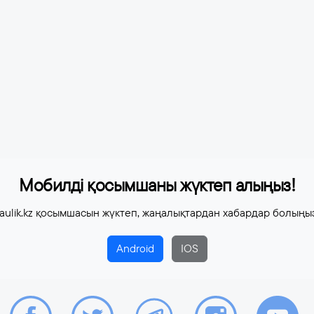
Мобилді қосымшаны жүктеп алыңыз!
aulik.kz қосымшасын жүктеп, жаңалықтардан хабардар болыңы
Android
IOS