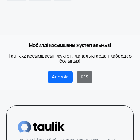
Мобилді қосымшаны жүктеп алыңыз!
Taulik.kz қосымшасын жүктеп, жаңалықтардан хабардар
болыңыз!
Android
IOS
Taulik.kz | Тәулік бойы ақпарат тарату алаңы | Тәулік