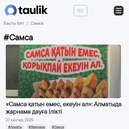
RU
Басты бет
Самса
#Самса
«Самса қатын емес, екеуін ал»: Алматыда
жарнама дауға ілікті
27 қаңтар, 2025
#Алматы
#Жарнама
#Самса