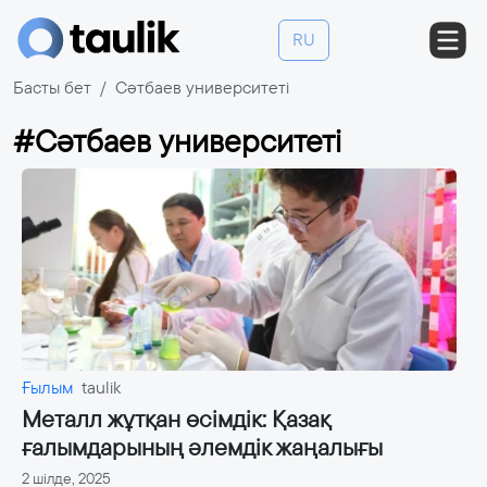
RU
Басты бет
Сәтбаев университеті
#Сәтбаев университеті
Ғылым
taulik
Металл жұтқан өсімдік: Қазақ
ғалымдарының әлемдік жаңалығы
2 шілде, 2025