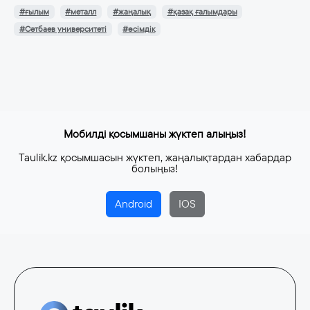
#ғылым
#металл
#жаңалық
#қазақ ғалымдары
#Сәтбаев университеті
#өсімдік
Мобилді қосымшаны жүктеп алыңыз!
Taulik.kz қосымшасын жүктеп, жаңалықтардан хабардар
болыңыз!
Android
IOS