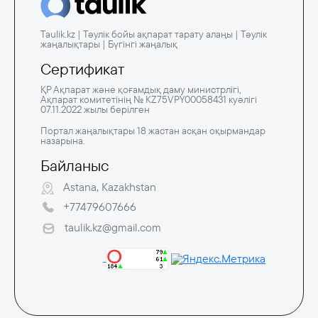
Taulik.kz | Тәулік бойы ақпарат тарату алаңы | Тәулік
жаңалықтары | Бүгінгі жаңалық
Сертификат
ҚР Ақпарат және қоғамдық даму министрлігі,
Ақпарат комитетінің № KZ75VPY00058431 куәлігі
07.11.2022 жылы берілген
Портал жаңалықтары 18 жастан асқан оқырмандар
назарына.
Байланыс
Astana, Kazakhstan
+77479607666
taulik.kz@gmail.com