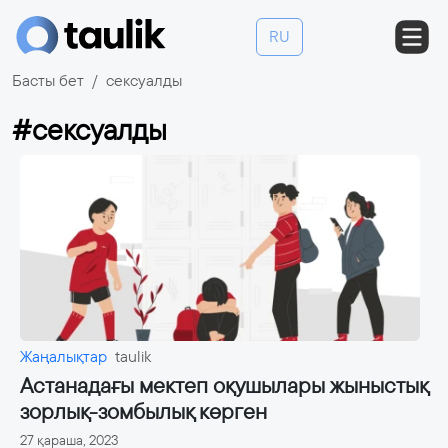
RU
Басты бет
сексуалды
#сексуалды
Жаңалықтар
taulik
Астанадағы мектеп оқушылары жыныстық
зорлық-зомбылық көрген
27 қараша, 2023