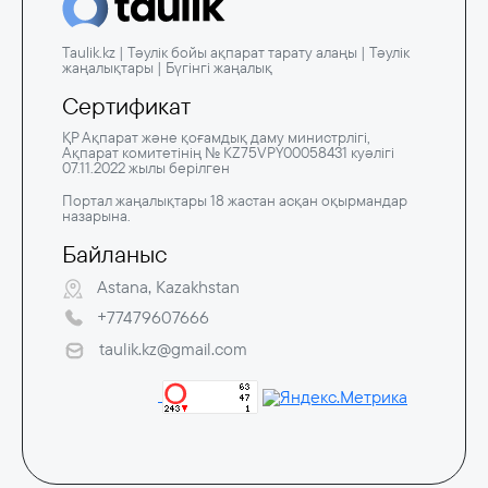
Taulik.kz | Тәулік бойы ақпарат тарату алаңы | Тәулік
жаңалықтары | Бүгінгі жаңалық
Сертификат
ҚР Ақпарат және қоғамдық даму министрлігі,
Ақпарат комитетінің № KZ75VPY00058431 куәлігі
07.11.2022 жылы берілген
Портал жаңалықтары 18 жастан асқан оқырмандар
назарына.
Байланыс
Astana, Kazakhstan
+77479607666
taulik.kz@gmail.com