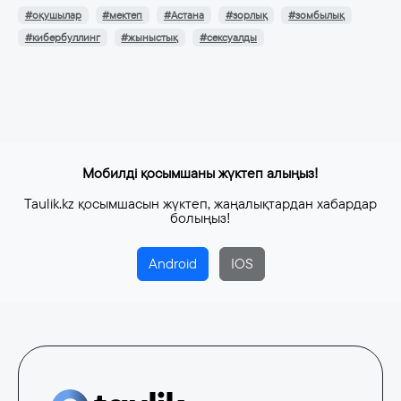
#оқушылар
#мектеп
#Астана
#зорлық
#зомбылық
#кибербуллинг
#жыныстық
#сексуалды
Мобилді қосымшаны жүктеп алыңыз!
Taulik.kz қосымшасын жүктеп, жаңалықтардан хабардар
болыңыз!
Android
IOS