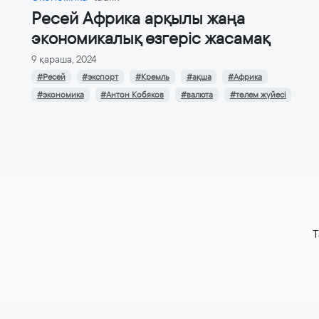
Ресей Африка арқылы жаңа
экономикалық өзгеріс жасамақ
9 қараша, 2024
#Ресей
#экспорт
#Кремль
#ақша
#Африка
#экономика
#Антон Кобяков
#валюта
#төлем жүйесі
T