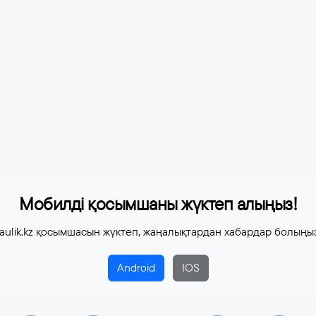
Мобилді қосымшаны жүктеп алыңыз!
aulik.kz қосымшасын жүктеп, жаңалықтардан хабардар болыңы
Android
IOS