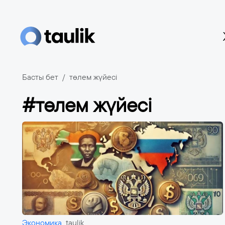
Басты бет
төлем жүйесі
#төлем жүйесі
Экономика
taulik