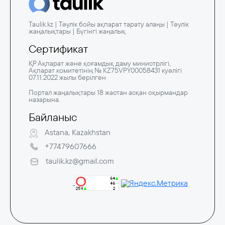
Taulik.kz | Тәулік бойы ақпарат тарату алаңы | Тәулік
жаңалықтары | Бүгінгі жаңалық
Сертификат
ҚР Ақпарат және қоғамдық даму министрлігі,
Ақпарат комитетінің № KZ75VPY00058431 куәлігі
07.11.2022 жылы берілген
Портал жаңалықтары 18 жастан асқан оқырмандар
назарына.
Байланыс
Astana, Kazakhstan
+77479607666
taulik.kz@gmail.com