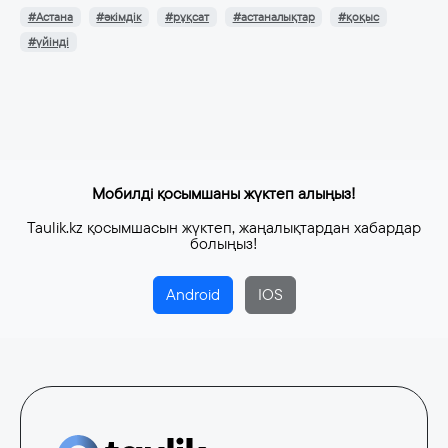
#Астана
#әкімдік
#рұқсат
#астаналықтар
#қоқыс
#үйінді
Мобилді қосымшаны жүктеп алыңыз!
Taulik.kz қосымшасын жүктеп, жаңалықтардан хабардар
болыңыз!
Android
IOS