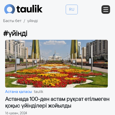
RU
Басты бет
үйінді
#үйінді
Астана қаласы
taulik
Астанада 100-ден астам рұқсат етілмеген
қоқыс үйінділері жойылды
16 қазан, 2024