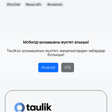
#YouTube
#ақша табу
#мүмкіндік
Мобилді қосымшаны жүктеп алыңыз!
Taulik.kz қосымшасын жүктеп, жаңалықтардан хабардар
болыңыз!
Android
IOS