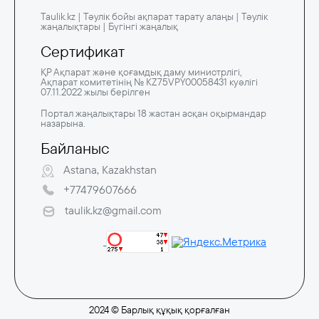
Taulik.kz | Тәулік бойы ақпарат тарату алаңы | Тәулік
жаңалықтары | Бүгінгі жаңалық
Сертификат
ҚР Ақпарат және қоғамдық даму министрлігі,
Ақпарат комитетінің № KZ75VPY00058431 куәлігі
07.11.2022 жылы берілген
Портал жаңалықтары 18 жастан асқан оқырмандар
назарына.
Байланыс
Astana, Kazakhstan
+77479607666
taulik.kz@gmail.com
2024 © Барлық құқық қорғалған