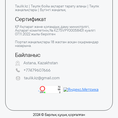
Taulik.kz | Тәулік бойы ақпарат тарату алаңы | Тәулік
жаңалықтары | Бүгінгі жаңалық
Сертификат
ҚР Ақпарат және қоғамдық даму министрлігі,
Ақпарат комитетінің № KZ75VPY00058431 куәлігі
07.11.2022 жылы берілген
Портал жаңалықтары 18 жастан асқан оқырмандар
назарына.
Байланыс
Astana, Kazakhstan
+77479607666
taulik.kz@gmail.com
2024 © Барлық құқық қорғалған