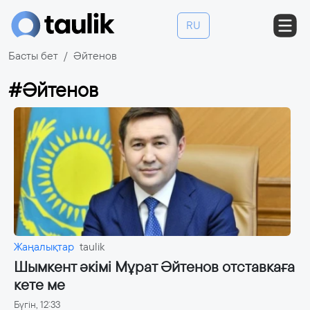
RU
Басты бет
Әйтенов
#Әйтенов
Жаңалықтар
taulik
Шымкент әкімі Мұрат Әйтенов отставкаға
кете ме
Бүгін, 12:33