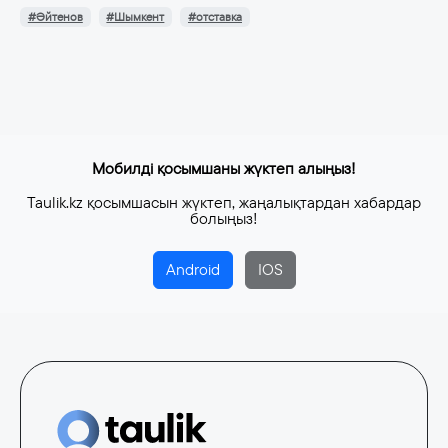
#Әйтенов
#Шымкент
#отставка
Мобилді қосымшаны жүктеп алыңыз!
Taulik.kz қосымшасын жүктеп, жаңалықтардан хабардар
болыңыз!
Android
IOS